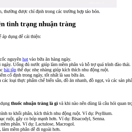
 thường được chỉ định trong các trường hợp táo bón.
ện tình trạng nhuận tràng
 áp dụng để cải thiện:
ũ cốc nguyên
hạt
vào bữa ăn hàng ngày.
 ngày. Uống đủ nước giúp làm mềm phân và hỗ trợ quá trình đào thải.
ác
bài tập
thể dục nhẹ nhàng giúp kích thích nhu động ruột.
ểm cố định trong ngày, tốt nhất là sau bữa ăn.
ụ các loại thực phẩm chế biến sẵn, đồ ăn nhanh, đồ ngọt, và các sản p
ử dụng
thuốc nhuận tràng là gì
và khi nào nên dùng là câu hỏi quan tr
ình to khối phân, kích thích nhu động ruột. Ví dụ: Psyllium.
mạc ruột, gây co bóp mạnh hơn. Ví dụ: Bisacodyl, Senna.
 mềm phân. Ví dụ: Lactulose, Macrogol.
 làm mềm phân dễ đi ngoài hơn.