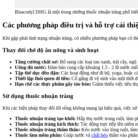
Bisacodyl DHG là một trong những thuốc nhuận tràng phổ biến,
Các phương pháp điều trị và hỗ trợ cải thi
Khi gặp phải tình trạng nhuận tràng, có nhiều phương pháp bạn có thể
Thay đổi chế độ ăn uống và sinh hoạt
Tăng cường chất xơ:
Bổ sung các loại rau xanh, trái cây, ng
Uống đủ nước:
Đảm bảo cung cấp khoảng 1.5 - 2 lít nước mỗi
Tập thể dục đều đặn:
Các hoạt động như đi bộ, yoga, hoặc c
Thiết lập thói quen đi tiêu:
Cố gắng đi vệ sinh vào một thời đi
Hạn chế các thực phẩm gây táo bón:
Giảm thiểu việc tiêu th
Sử dụng thuốc nhuận tràng
Khi các biện pháp thay đổi lối sống không mang lại hiệu quả, việc s
Thuốc nhuận tràng tạo khối:
Hấp thụ nước trong ruột, làm ph
Thuốc nhuận tràng kích thích:
Tác động trực tiếp lên niêm 
Thuốc nhuận tràng thẩm thấu:
Kéo nước vào lòng ruột, làm
Thuốc làm mềm phân:
Giúp nước và
chất béo
thấm vào phân,