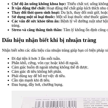
Chế độ ăn uống không khoa học:
Thiếu chất xơ, uống không
Ít vận động thể chất:
Hoạt động thể chất giúp kích thích nhu đ
Thay đổi thói quen sinh hoạt:
Du lịch, thay đổi múi giờ, hoặc
Sử dụng một số loại thuốc:
Một số loại thuốc như thuốc giảm 
Các vấn đề sức khỏe tiềm ẩn:
Bệnh lý về đường ruột như hội 
tràng.
Stress và căng thẳng tinh thần:
Tâm lý không ổn định cũng có
Dấu hiệu nhận biết khi bị nhuận tràng
Nhận biết sớm các dấu hiệu của nhuận tràng giúp bạn có biện pháp xử
Đi đại tiện ít hơn 3 lần mỗi tuần.
Phân khô, cứng, vón cục hoặc khó đi ngoài.
Cảm giác buồn đi ngoài nhưng không thể đi được.
Cảm giác đi tiêu không hết phân.
Phải dùng tay để hỗ trợ việc đi tiêu.
Cần rặn mạnh khi đi tiêu.
Đau bụng, đầy hơi, chướng bụng.