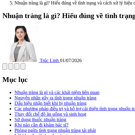
Nhuận tràng là gì? Hiểu đúng về tình trạng và cách xử lý hiệu 
Nhuận tràng là gì? Hiểu đúng về tình trạng
Trúc Linh
01/07/2026
Mục lục
Nhuận tràng là gì và các khái niệm liên quan
Nguyên nhân gây ra tình trạng nhuận tràng
Dấu hiệu nhận biết khi bị nhuận tràng
Các phương pháp điều trị và hỗ trợ cải thiện tình trạng nhuận t
Thay đổi chế độ ăn uống và sinh hoạt
Sử dụng thuốc nhuận tràng
Khi nào cần đi khám bác sĩ?
Phòng ngừa tình trạng nhuận tràng tái phát