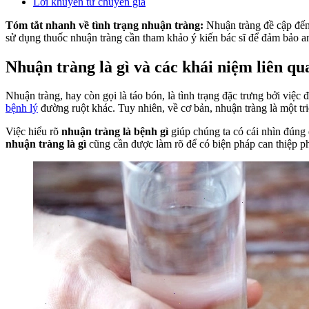
Lời khuyên từ chuyên gia
Tóm tắt nhanh về tình trạng nhuận tràng:
Nhuận tràng đề cập đến 
sử dụng thuốc nhuận tràng cần tham khảo ý kiến bác sĩ để đảm bảo an
Nhuận tràng là gì và các khái niệm liên qu
Nhuận tràng, hay còn gọi là táo bón, là tình trạng đặc trưng bởi việ
bệnh lý
đường ruột khác. Tuy nhiên, về cơ bản, nhuận tràng là một tr
Việc hiểu rõ
nhuận tràng là bệnh gì
giúp chúng ta có cái nhìn đúng 
nhuận tràng là gì
cũng cần được làm rõ để có biện pháp can thiệp p