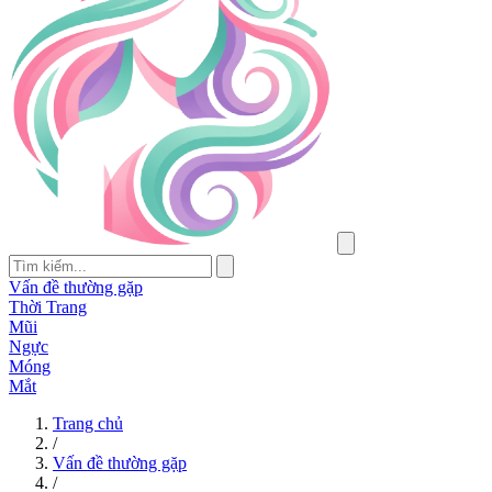
Vấn đề thường gặp
Thời Trang
Mũi
Ngực
Móng
Mắt
Trang chủ
/
Vấn đề thường gặp
/