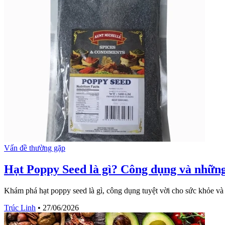
Vấn đề thường gặp
Hạt Poppy Seed là gì? Công dụng và những
Khám phá hạt poppy seed là gì, công dụng tuyệt vời cho sức khỏe và
Trúc Linh
•
27/06/2026