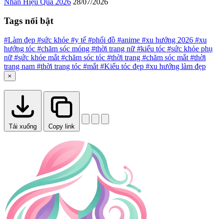
Nhăn Hiệu Quả 2026
28/07/2026
Tags nổi bật
#Làm đẹp
#sức khỏe
#y tế
#phối đồ
#anime
#xu hướng 2026
#xu
hướng tóc
#chăm sóc móng
#thời trang nữ
#kiểu tóc
#sức khỏe phụ
nữ
#sức khỏe mắt
#chăm sóc tóc
#thời trang
#chăm sóc mắt
#thời
trang nam
#thời trang tóc
#mắt
#Kiểu tóc đẹp
#xu hướng làm đẹp
×
Tải xuống
Copy link