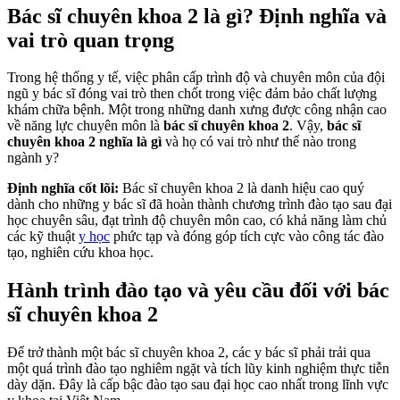
Bác sĩ chuyên khoa 2 là gì? Định nghĩa và
vai trò quan trọng
Trong hệ thống y tế, việc phân cấp trình độ và chuyên môn của đội
ngũ y bác sĩ đóng vai trò then chốt trong việc đảm bảo chất lượng
khám chữa bệnh. Một trong những danh xưng được công nhận cao
về năng lực chuyên môn là
bác sĩ chuyên khoa 2
. Vậy,
bác sĩ
chuyên khoa 2 nghĩa là gì
và họ có vai trò như thế nào trong
ngành y?
Định nghĩa cốt lõi:
Bác sĩ chuyên khoa 2 là danh hiệu cao quý
dành cho những y bác sĩ đã hoàn thành chương trình đào tạo sau đại
học chuyên sâu, đạt trình độ chuyên môn cao, có khả năng làm chủ
các kỹ thuật
y học
phức tạp và đóng góp tích cực vào công tác đào
tạo, nghiên cứu khoa học.
Hành trình đào tạo và yêu cầu đối với bác
sĩ chuyên khoa 2
Để trở thành một bác sĩ chuyên khoa 2, các y bác sĩ phải trải qua
một quá trình đào tạo nghiêm ngặt và tích lũy kinh nghiệm thực tiễn
dày dặn. Đây là cấp bậc đào tạo sau đại học cao nhất trong lĩnh vực