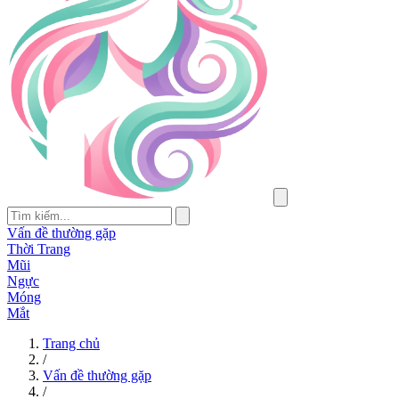
Vấn đề thường gặp
Thời Trang
Mũi
Ngực
Móng
Mắt
Trang chủ
/
Vấn đề thường gặp
/