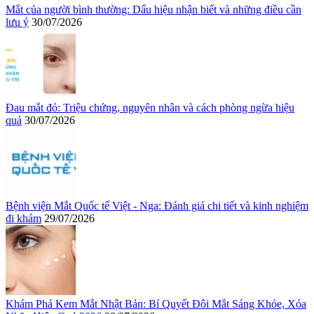
Mắt của người bình thường: Dấu hiệu nhận biết và những điều cần
lưu ý
30/07/2026
Đau mắt đỏ: Triệu chứng, nguyên nhân và cách phòng ngừa hiệu
quả
30/07/2026
Bệnh viện Mắt Quốc tế Việt - Nga: Đánh giá chi tiết và kinh nghiệm
đi khám
29/07/2026
Khám Phá Kem Mắt Nhật Bản: Bí Quyết Đôi Mắt Sáng Khỏe, Xóa