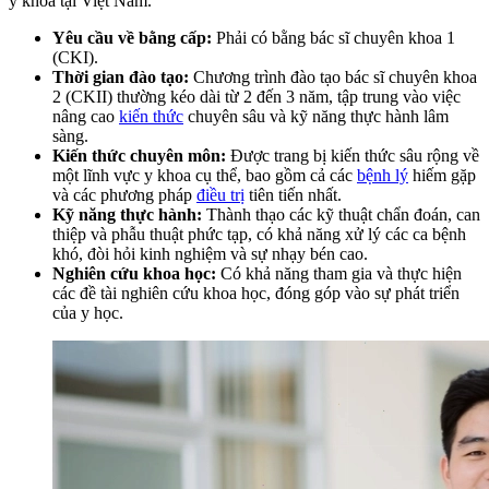
y khoa tại Việt Nam.
Yêu cầu về bằng cấp:
Phải có bằng bác sĩ chuyên khoa 1
(CKI).
Thời gian đào tạo:
Chương trình đào tạo bác sĩ chuyên khoa
2 (CKII) thường kéo dài từ 2 đến 3 năm, tập trung vào việc
nâng cao
kiến thức
chuyên sâu và kỹ năng thực hành lâm
sàng.
Kiến thức chuyên môn:
Được trang bị kiến thức sâu rộng về
một lĩnh vực y khoa cụ thể, bao gồm cả các
bệnh lý
hiếm gặp
và các phương pháp
điều trị
tiên tiến nhất.
Kỹ năng thực hành:
Thành thạo các kỹ thuật chẩn đoán, can
thiệp và phẫu thuật phức tạp, có khả năng xử lý các ca bệnh
khó, đòi hỏi kinh nghiệm và sự nhạy bén cao.
Nghiên cứu khoa học:
Có khả năng tham gia và thực hiện
các đề tài nghiên cứu khoa học, đóng góp vào sự phát triển
của y học.