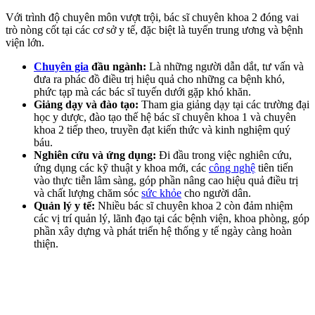
Với trình độ chuyên môn vượt trội, bác sĩ chuyên khoa 2 đóng vai
trò nòng cốt tại các cơ sở y tế, đặc biệt là tuyến trung ương và bệnh
viện lớn.
Chuyên gia
đầu ngành:
Là những người dẫn dắt, tư vấn và
đưa ra phác đồ điều trị hiệu quả cho những ca bệnh khó,
phức tạp mà các bác sĩ tuyến dưới gặp khó khăn.
Giảng dạy và đào tạo:
Tham gia giảng dạy tại các trường đại
học y dược, đào tạo thế hệ bác sĩ chuyên khoa 1 và chuyên
khoa 2 tiếp theo, truyền đạt kiến thức và kinh nghiệm quý
báu.
Nghiên cứu và ứng dụng:
Đi đầu trong việc nghiên cứu,
ứng dụng các kỹ thuật y khoa mới, các
công nghệ
tiên tiến
vào thực tiễn lâm sàng, góp phần nâng cao hiệu quả điều trị
và chất lượng chăm sóc
sức khỏe
cho người dân.
Quản lý y tế:
Nhiều bác sĩ chuyên khoa 2 còn đảm nhiệm
các vị trí quản lý, lãnh đạo tại các bệnh viện, khoa phòng, góp
phần xây dựng và phát triển hệ thống y tế ngày càng hoàn
thiện.