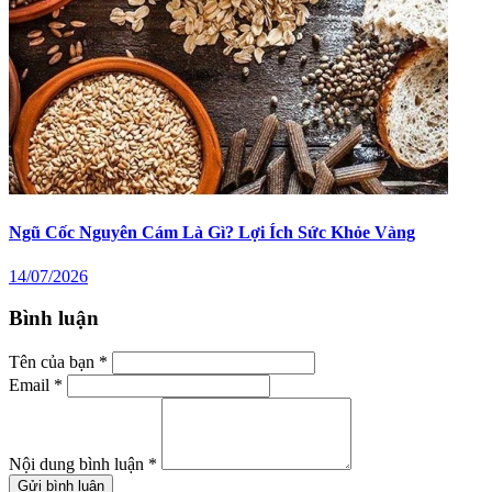
Ngũ Cốc Nguyên Cám Là Gì? Lợi Ích Sức Khỏe Vàng
14/07/2026
Bình luận
Tên của bạn *
Email *
Nội dung bình luận *
Gửi bình luận