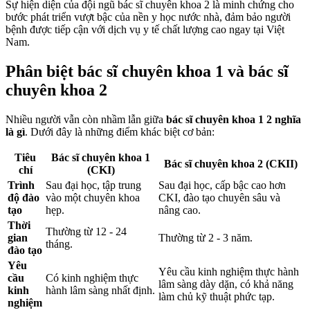
Sự hiện diện của đội ngũ bác sĩ chuyên khoa 2 là minh chứng cho
bước phát triển vượt bậc của nền y học nước nhà, đảm bảo người
bệnh được tiếp cận với dịch vụ y tế chất lượng cao ngay tại Việt
Nam.
Phân biệt bác sĩ chuyên khoa 1 và bác sĩ
chuyên khoa 2
Nhiều người vẫn còn nhầm lẫn giữa
bác sĩ chuyên khoa 1 2 nghĩa
là gì
. Dưới đây là những điểm khác biệt cơ bản:
Tiêu
Bác sĩ chuyên khoa 1
Bác sĩ chuyên khoa 2 (CKII)
chí
(CKI)
Trình
Sau đại học, tập trung
Sau đại học, cấp bậc cao hơn
độ đào
vào một chuyên khoa
CKI, đào tạo chuyên sâu và
tạo
hẹp.
nâng cao.
Thời
Thường từ 12 - 24
gian
Thường từ 2 - 3 năm.
tháng.
đào tạo
Yêu
Yêu cầu kinh nghiệm thực hành
cầu
Có kinh nghiệm thực
lâm sàng dày dặn, có khả năng
kinh
hành lâm sàng nhất định.
làm chủ kỹ thuật phức tạp.
nghiệm