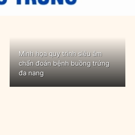
Đang mở
https://idep.edu.vn/hoi-chung-buong-trung-da-nang-la-gi
Minh họa quy trình siêu âm
chẩn đoán bệnh buồng trứng
đa nang