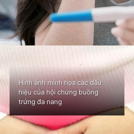
Đang mở
https://idep.edu.vn/hoi-chung-buong-trung-da-nang-la-gi
Hình ảnh minh họa các dấu
hiệu của hội chứng buồng
trứng đa nang