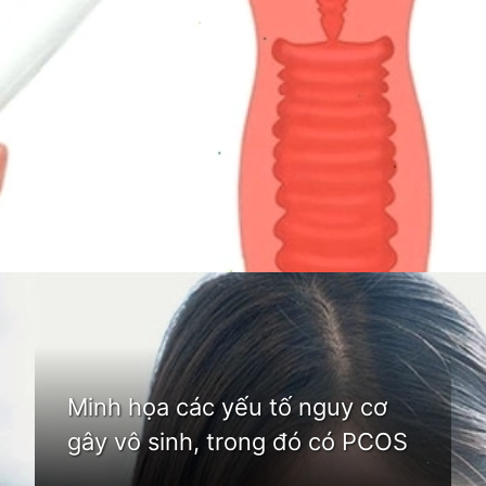
Đang mở
https://idep.edu.vn/hoi-chung-buong-trung-da-nang-la-gi
Minh họa các yếu tố nguy cơ
gây vô sinh, trong đó có PCOS