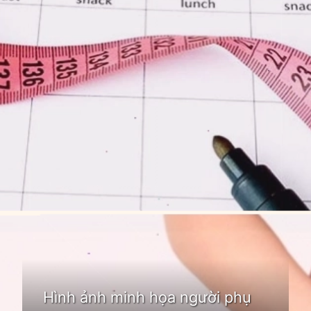
Đang mở
https://idep.edu.vn/hoi-chung-buong-trung-da-nang-la-gi
Hình ảnh minh họa người phụ