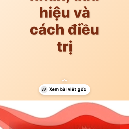
hiệu và
cách điều
trị
Đang mở
https://idep.edu.vn/hoi-chung-buong-trung-da-nang-la-gi