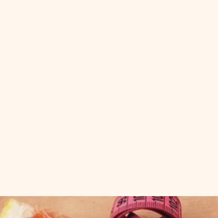
Đang mở
https://idep.edu.vn/hoi-chung-buong-trung-da-nang-la-gi