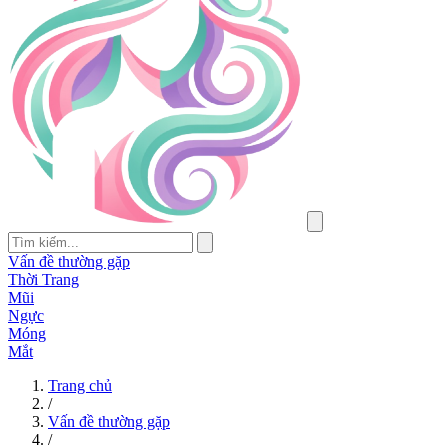
Vấn đề thường gặp
Thời Trang
Mũi
Ngực
Móng
Mắt
Trang chủ
/
Vấn đề thường gặp
/