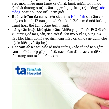
việc mọc nhiều mụn trứng cá ở mặt, lưng, ngực; lông mọc
rậm bất thường ở mặt, cằm, ngực, bụng, lưng (rậm lông);
tóc
mỏng
hoặc hói theo kiểu nam giới.
Buồng trứng đa nang trên siêu âm:
Hình ảnh
siêu âm cho
thấy có ít nhất 12 nang nhỏ đường kính 2-9 mm ở mỗi buồng
trứng hoặc thể tích buồng trứng tăng.
Tăng cân hoặc khó giảm cân:
Nhiều phụ nữ mắc PCOS có
xu hướng dễ tăng cân, đặc biệt là tích mỡ ở vùng bụng, và
gặp khó khăn trong việc giảm cân ngay cả khi đã áp dụng chế
độ ăn kiêng và tập luyện.
Các vấn đề khác:
Một số triệu chứng khác có thể bao gồm
sạm da ở các nếp gấp như cổ, nách; đau đầu; các vấn đề về
tâm trạng như lo âu, trầm cảm.