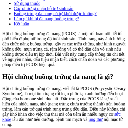
Sử dụng thuốc
Các phương pháp hỗ trợ sinh sản
Buồng trứng đa nang có tự khỏi được không?
Làm gì khi bị đa nang buồng trứng?
Kết luận
Hội chứng buồng trứng đa nang (PCOS) là một rối loạn nội tiết tố
phổ biến ở phụ nữ trong độ tuổi sinh sản. Tình trạng này ảnh hưởng
đến chức năng buồng trứng, gây ra các triệu chứng như kinh nguyệt
không đều, mụn trứng cá, rậm lông và có thể dẫn đến vô sinh nếu
không được điều trị kịp thời. Bài viết này cung cấp thông tin chi tiết
về nguyên nhân, dấu hiệu nhận biết, cách chẩn đoán và các phương
pháp điều trị PCOS hiệu quả.
Hội chứng buồng trứng đa nang là gì?
Hội chứng buồng trứng đa nang, viết tắt là PCOS (Polycystic Ovary
Syndrome), là một tình trạng rối loạn phức tạp ảnh hưởng đến hoạt
động của hormone sinh dục nữ. Đặc trưng của PCOS là sự xuất
hiện của nhiều nang nhỏ (nang trứng chưa trưởng thành) trên buồng
trứng, làm cản trở quá trình rụng trứng đều đặn. Điều này không chỉ
gây khó khăn cho việc thụ thai mà còn tiềm ẩn nhiều nguy cơ
sức
khỏe
lâu dài như tiểu đường, bệnh tim mạch và
ung thư
nội mạc tử
cung.