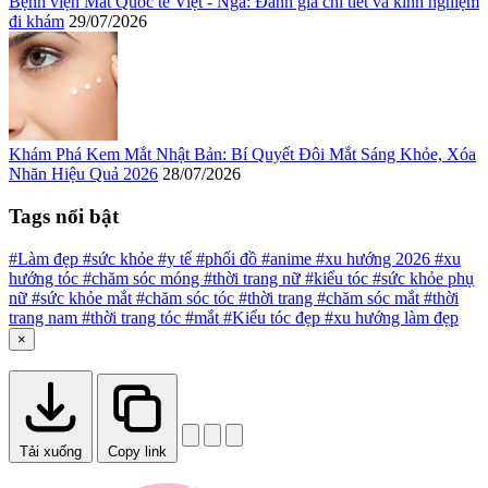
Bệnh viện Mắt Quốc tế Việt - Nga: Đánh giá chi tiết và kinh nghiệm
đi khám
29/07/2026
Khám Phá Kem Mắt Nhật Bản: Bí Quyết Đôi Mắt Sáng Khỏe, Xóa
Nhăn Hiệu Quả 2026
28/07/2026
Tags nổi bật
#Làm đẹp
#sức khỏe
#y tế
#phối đồ
#anime
#xu hướng 2026
#xu
hướng tóc
#chăm sóc móng
#thời trang nữ
#kiểu tóc
#sức khỏe phụ
nữ
#sức khỏe mắt
#chăm sóc tóc
#thời trang
#chăm sóc mắt
#thời
trang nam
#thời trang tóc
#mắt
#Kiểu tóc đẹp
#xu hướng làm đẹp
×
Tải xuống
Copy link