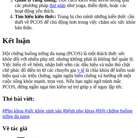
các phương pháp
thư giãn
như yoga, thiền định, hoặc các
hoạt động yêu thích.
Tìm hiểu kiến thức:
Trang bị cho mình những kiến thức cần
thiết về PCOS để chủ động hơn trong việc chăm sóc sức khỏe
bản thân.
Kết luận
Hội chứng buồng trứng đa nang (PCOS) là một thách thức sức
khỏe đối với nhiều phụ nữ, nhưng không phải là không thể quản lý.
Việc hiểu rõ về bệnh, nhận biết sớm các dấu hiệu và tuân thủ chặt
chẽ phác đồ điều trị từ các chuyên gia
y tế
là chìa khóa để kiểm soát
hiệu quả các triệu chứng, ngăn ngừa biến chứng và hướng tới một
cuộc sống khỏe mạnh, trọn vẹn. Nếu bạn nghi ngờ mình mắc
PCOS, đừng ngần ngại tìm kiếm sự trợ giúp y tế ngay lập tức.
Thẻ bài viết:
#Phụ khoa
#sức khỏe sinh sản
#bệnh phụ khoa
#Hội chứng buồng
trứng đa nang
Về tác giả