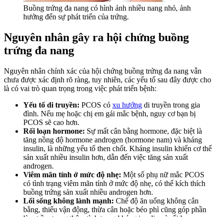
Buồng trứng đa nang có hình ảnh nhiều nang nhỏ, ảnh
hưởng đến sự phát triển của trứng.
Nguyên nhân gây ra hội chứng buồng
trứng đa nang
Nguyên nhân chính xác của hội chứng buồng trứng đa nang vẫn
chưa được xác định rõ ràng, tuy nhiên, các yếu tố sau đây được cho
là có vai trò quan trọng trong việc phát triển bệnh:
Yếu tố di truyền:
PCOS có
xu hướng
di truyền trong gia
đình. Nếu mẹ hoặc chị em gái mắc bệnh, nguy cơ bạn bị
PCOS sẽ cao hơn.
Rối loạn hormone:
Sự mất cân bằng hormone, đặc biệt là
tăng nồng độ hormone androgen (hormone nam) và kháng
insulin, là những yếu tố then chốt. Kháng insulin khiến cơ thể
sản xuất nhiều insulin hơn, dẫn đến việc tăng sản xuất
androgen.
Viêm mãn tính ở mức độ nhẹ:
Một số phụ nữ mắc PCOS
có tình trạng viêm mãn tính ở mức độ nhẹ, có thể kích thích
buồng trứng sản xuất nhiều androgen hơn.
Lối sống không lành mạnh:
Chế độ ăn uống không cân
bằng, thiếu vận động, thừa cân hoặc béo phì cũng góp phần