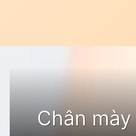
Đang mở
https://idep.edu.vn/chan-may-luoi-mac-100
Chân mày l