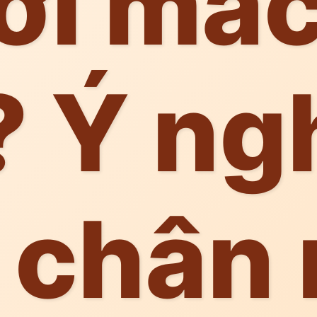
ỡi mác
? Ý ng
 chân