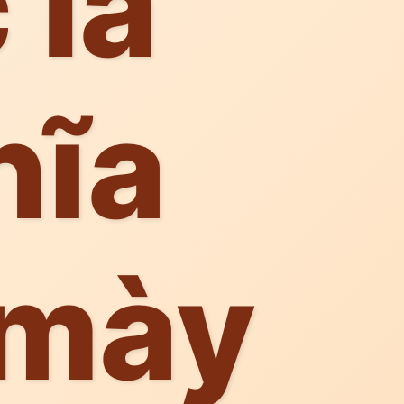
 là
hĩa
 mày