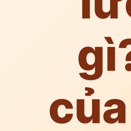
lư
gì
của