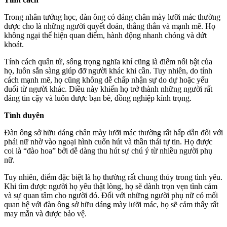
Trong nhân tướng học, đàn ông có dáng chân mày lưỡi mác thường
được cho là những người quyết đoán, thẳng thắn và mạnh mẽ. Họ
không ngại thể hiện quan điểm, hành động nhanh chóng và dứt
khoát.
Tính cách quân tử, sống trọng nghĩa khí cũng là điểm nổi bật của
họ, luôn sẵn sàng giúp đỡ người khác khi cần. Tuy nhiên, do tính
cách mạnh mẽ, họ cũng không dễ chấp nhận sự do dự hoặc yếu
đuối từ người khác. Điều này khiến họ trở thành những người rất
đáng tin cậy và luôn được bạn bè, đồng nghiệp kính trọng.
Tình duyên
Đàn ông sở hữu dáng chân mày lưỡi mác thường rất hấp dẫn đối với
phái nữ nhờ vào ngoại hình cuốn hút và thần thái tự tin. Họ được
coi là “đào hoa” bởi dễ dàng thu hút sự chú ý từ nhiều người phụ
nữ.
Tuy nhiên, điểm đặc biệt là họ thường rất chung thủy trong tình yêu.
Khi tìm được người họ yêu thật lòng, họ sẽ dành trọn vẹn tình cảm
và sự quan tâm cho người đó. Đối với những người phụ nữ có mối
quan hệ với đàn ông sở hữu dáng mày lưỡi mác, họ sẽ cảm thấy rất
may mắn và được bảo vệ.