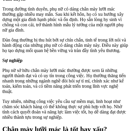
Trong đường tình duyên, phụ nữ có dáng chân mày lưỡi mác
thường gặp nhiều may mắn. Sau khi kết hôn, họ có xu hướng xây
dựng một gia đình hạnh phúc và ổn định. Họ sẵn lòng hy sinh vì
chồng và con cái, trở thành hình mẫu lý tưởng của một người phụ
nữ gia đình.
Đàn ông thường bị thu hút bởi sự chín chắn, tinh tế trong lời nói và
hành động của những phụ nữ có dáng chân mày này. Điều này giúp
họ tạo dựng mối quan hệ bền vững và tràn đầy tình yêu thương.
Sự nghiệp
Phụ nữ sở hữu chân mày lưỡi mác thường được xem là những
người thành đạt và có uy tín trong công việc. Họ thường thăng tiến
nhanh trong những ngành nghề đòi hỏi sự tỉ mỉ, chính xác như kế
toán, kiểm toán, và có tiềm năng phát triển trong lĩnh vực nghệ
thuật.
Tuy nhiên, những công việc yêu cầu sự mềm mại, linh hoạt như
chăm sóc khách hàng có thể không thực sự phù hợp với họ. Nhờ
tính cách quyết đoán và năng lực làm việc tốt, họ dễ dàng đạt được
nhiều thành tựu trong sự nghiệp.
Chân mày lưỡi mác là tốt hay xấu?