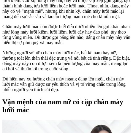
lưỡi kiếm. Các sợi lông mày dài, dày và được sắp xếp gọn gàng, tạo
thành hình dạng tựa lưỡi liềm hoặc lưỡi mác. Thoạt nhìn, dáng mày
này có vẻ "mạnh mẽ", nhưng khi nhìn kỹ, chân mày lưỡi mác lại
mang đến sự sắc sảo và tạo ấn tượng mạnh mẽ cho khuôn mặt.
Chân mày lưỡi mác còn được biết đến dưới nhiều tên gọi khác nhau
như lông mày lưỡi kiếm, lưỡi liềm, lưỡi cày hay đao phủ, tùy theo
từng vùng miền. Dù được gọi bằng tên nào, dáng chân mày này vẫn
biểu thị sự phú quý và may mắn.
Những người sở hữu chân mày lưỡi mác, bất kể nam hay nữ,
thường toát lên thần thái đặc trưng và nổi bật cá tính riêng. Đặc biệt,
dáng mày này còn được xem là biểu tượng của may mắn, mang lại
cơ hội và thuận lợi trong cuộc sống.
Dù hiện nay xu hướng chân mày ngang đang lên ngôi, chân mày
lưỡi mác vẫn giữ được sự yêu thích và vị trí vững chắc trong lòng
nhiều người yêu thích cái đẹp.
Vận mệnh của nam nữ có cặp chân mày
lưỡi mác