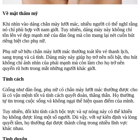
Về mặt thẩm mỹ
Khi nhìn vào dáng chân mày lưỡi mác, nhiều người có thể nghĩ rằng
nó chỉ phù hợp với nam giới. Tuy nhiên, dáng mày này không chỉ
tôn lên vẻ đẹp mạnh mẽ của đàn ông mà còn mang lại nét cuốn hút
riêng biệt cho phụ nữ.
Phụ nữ sở hữu chân mày lưỡi mác thường toát lên vẻ thanh lịch,
sang trọng và cá tính. Dáng mày này giúp họ trở nên nổi bật, thu hút
không chỉ ánh nhìn của phái mạnh mà còn làm cho họ trở nên
quyến rũ hơn trong mắt những người khác giới.
Tính cách
Giống như đàn ông, phụ nữ có chân mày lưỡi mác thường được cho
là có vận mệnh tốt và tính cách quyết đoán, thẳng thắn. Họ thường
tự tin trong cuộc sống và không ngại thể hiện quan điểm của mình.
Tuy nhiên, đôi khi tính cách bộc trực và sự nóng nảy có thể khiến
họ không được lòng một số người. Dù vậy, với sự kiên định và lòng
quyết tâm, họ thường đạt được thành công trong nhiều lĩnh vực
khác nhau.
Tình duyên