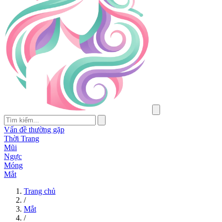
Vấn đề thường gặp
Thời Trang
Mũi
Ngực
Móng
Mắt
Trang chủ
/
Mắt
/