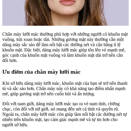
Chân mày lưỡi mác thường phù hợp với những người có khuôn mặt
vuông, trái xoan hoặc dài. Những gương mặt này thường cần một
dáng mày sắc sảo để làm nổi bật các đường nét và cân bằng tỉ lệ
khuôn mặt. Đặc biệt, dáng mày lưỡi mác giúp tôn lên vẻ mạnh mẽ,
góc cạnh của khuôn mặt vuông và làm khuôn mặt dài trở nên cân
đối hơn.
Ưu điểm của chân mày lưỡi mác
Khi sở hữu dáng mày lưỡi mác, khuôn mặt của bạn sẽ trở nên thanh
tú và sắc sảo hơn. Chân mày này có khả năng tạo điểm nhấn mạnh
mẽ, giúp gương mặt trở nên cuốn hút và ấn tượng.
Đối với nam giới, dáng mày lưỡi mác tạo ra vẻ nam tính, chững
chạc, còn đối với nữ giới, nó mang đến nét cá tính và quyến rũ.
Ngoài ra, chân mày lưỡi mác còn giúp làm nổi bật các đường nét tự
nhiên trên khuôn mặt, tạo cảm giác mạnh mẽ và tự tin hơn cho
người sở hữu.