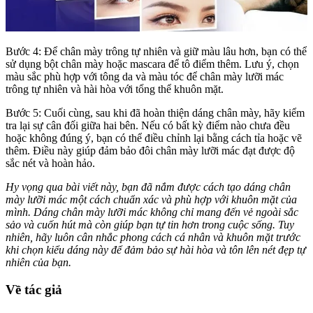
Bước 4: Để chân mày trông tự nhiên và giữ màu lâu hơn, bạn có thể
sử dụng bột chân mày hoặc mascara để tô điểm thêm. Lưu ý, chọn
màu sắc phù hợp với tông da và màu tóc để chân mày lưỡi mác
trông tự nhiên và hài hòa với tổng thể khuôn mặt.
Bước 5: Cuối cùng, sau khi đã hoàn thiện dáng chân mày, hãy kiểm
tra lại sự cân đối giữa hai bên. Nếu có bất kỳ điểm nào chưa đều
hoặc không đúng ý, bạn có thể điều chỉnh lại bằng cách tỉa hoặc vẽ
thêm. Điều này giúp đảm bảo đôi chân mày lưỡi mác đạt được độ
sắc nét và hoàn hảo.
Hy vọng qua bài viết này, bạn đã nắm được cách tạo dáng chân
mày lưỡi mác một cách chuẩn xác và phù hợp với khuôn mặt của
mình. Dáng chân mày lưỡi mác không chỉ mang đến vẻ ngoài sắc
sảo và cuốn hút mà còn giúp bạn tự tin hơn trong cuộc sống. Tuy
nhiên, hãy luôn cân nhắc phong cách cá nhân và khuôn mặt trước
khi chọn kiểu dáng này để đảm bảo sự hài hòa và tôn lên nét đẹp tự
nhiên của bạn.
Về tác giả