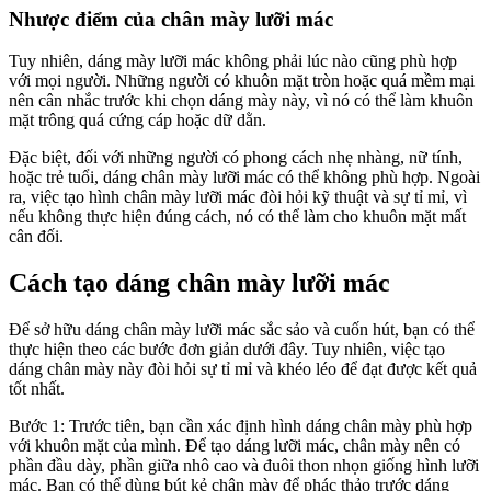
Nhược điểm của chân mày lưỡi mác
Tuy nhiên, dáng mày lưỡi mác không phải lúc nào cũng phù hợp
với mọi người. Những người có khuôn mặt tròn hoặc quá mềm mại
nên cân nhắc trước khi chọn dáng mày này, vì nó có thể làm khuôn
mặt trông quá cứng cáp hoặc dữ dằn.
Đặc biệt, đối với những người có phong cách nhẹ nhàng, nữ tính,
hoặc trẻ tuổi, dáng chân mày lưỡi mác có thể không phù hợp. Ngoài
ra, việc tạo hình chân mày lưỡi mác đòi hỏi kỹ thuật và sự tỉ mỉ, vì
nếu không thực hiện đúng cách, nó có thể làm cho khuôn mặt mất
cân đối.
Cách tạo dáng chân mày lưỡi mác
Để sở hữu dáng chân mày lưỡi mác sắc sảo và cuốn hút, bạn có thể
thực hiện theo các bước đơn giản dưới đây. Tuy nhiên, việc tạo
dáng chân mày này đòi hỏi sự tỉ mỉ và khéo léo để đạt được kết quả
tốt nhất.
Bước 1: Trước tiên, bạn cần xác định hình dáng chân mày phù hợp
với khuôn mặt của mình. Để tạo dáng lưỡi mác, chân mày nên có
phần đầu dày, phần giữa nhô cao và đuôi thon nhọn giống hình lưỡi
mác. Bạn có thể dùng bút kẻ chân mày để phác thảo trước dáng