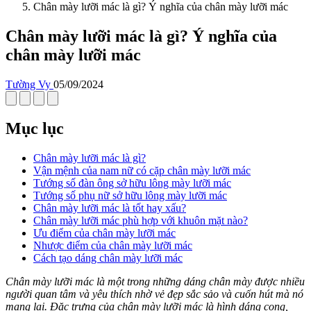
Chân mày lưỡi mác là gì? Ý nghĩa của chân mày lưỡi mác
Chân mày lưỡi mác là gì? Ý nghĩa của
chân mày lưỡi mác
Tường Vy
05/09/2024
Mục lục
Chân mày lưỡi mác là gì?
Vận mệnh của nam nữ có cặp chân mày lưỡi mác
Tướng số đàn ông sở hữu lông mày lưỡi mác
Tướng số phụ nữ sở hữu lông mày lưỡi mác
Chân mày lưỡi mác là tốt hay xấu?
Chân mày lưỡi mác phù hợp với khuôn mặt nào?
Ưu điểm của chân mày lưỡi mác
Nhược điểm của chân mày lưỡi mác
Cách tạo dáng chân mày lưỡi mác
Chân mày lưỡi mác là một trong những dáng chân mày được nhiều
người quan tâm và yêu thích nhờ vẻ đẹp sắc sảo và cuốn hút mà nó
mang lại. Đặc trưng của chân mày lưỡi mác là hình dáng cong,