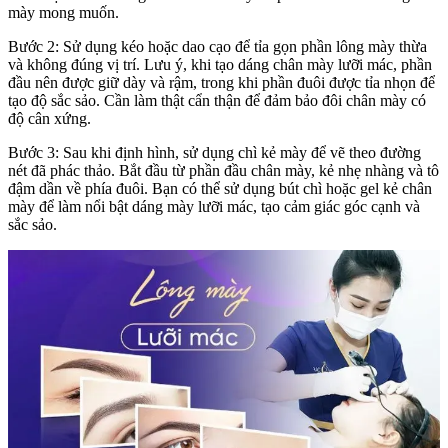
mày mong muốn.
Bước 2: Sử dụng kéo hoặc dao cạo để tỉa gọn phần lông mày thừa
và không đúng vị trí. Lưu ý, khi tạo dáng chân mày lưỡi mác, phần
đầu nên được giữ dày và rậm, trong khi phần đuôi được tỉa nhọn để
tạo độ sắc sảo. Cần làm thật cẩn thận để đảm bảo đôi chân mày có
độ cân xứng.
Bước 3: Sau khi định hình, sử dụng chì kẻ mày để vẽ theo đường
nét đã phác thảo. Bắt đầu từ phần đầu chân mày, kẻ nhẹ nhàng và tô
đậm dần về phía đuôi. Bạn có thể sử dụng bút chì hoặc gel kẻ chân
mày để làm nổi bật dáng mày lưỡi mác, tạo cảm giác góc cạnh và
sắc sảo.