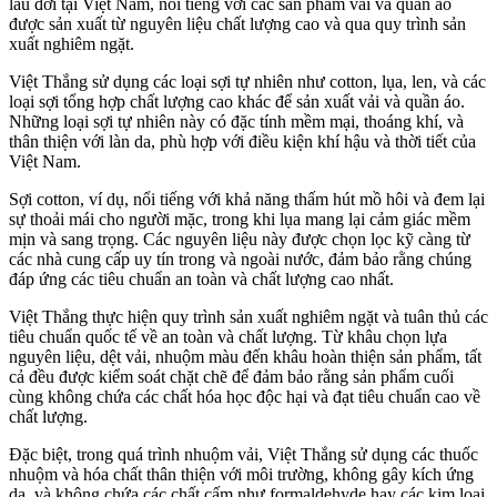
lâu đời tại Việt Nam, nổi tiếng với các sản phẩm vải và quần áo
được sản xuất từ nguyên liệu chất lượng cao và qua quy trình sản
xuất nghiêm ngặt.
Việt Thắng sử dụng các loại sợi tự nhiên như cotton, lụa, len, và các
loại sợi tổng hợp chất lượng cao khác để sản xuất vải và quần áo.
Những loại sợi tự nhiên này có đặc tính mềm mại, thoáng khí, và
thân thiện với làn da, phù hợp với điều kiện khí hậu và thời tiết của
Việt Nam.
Sợi cotton, ví dụ, nổi tiếng với khả năng thấm hút mồ hôi và đem lại
sự thoải mái cho người mặc, trong khi lụa mang lại cảm giác mềm
mịn và sang trọng. Các nguyên liệu này được chọn lọc kỹ càng từ
các nhà cung cấp uy tín trong và ngoài nước, đảm bảo rằng chúng
đáp ứng các tiêu chuẩn an toàn và chất lượng cao nhất.
Việt Thắng thực hiện quy trình sản xuất nghiêm ngặt và tuân thủ các
tiêu chuẩn quốc tế về an toàn và chất lượng. Từ khâu chọn lựa
nguyên liệu, dệt vải, nhuộm màu đến khâu hoàn thiện sản phẩm, tất
cả đều được kiểm soát chặt chẽ để đảm bảo rằng sản phẩm cuối
cùng không chứa các chất hóa học độc hại và đạt tiêu chuẩn cao về
chất lượng.
Đặc biệt, trong quá trình nhuộm vải, Việt Thắng sử dụng các thuốc
nhuộm và hóa chất thân thiện với môi trường, không gây kích ứng
da, và không chứa các chất cấm như formaldehyde hay các kim loại