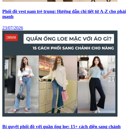
Phối đồ vest nam trẻ trung: Hướng dẫn chi tiết từ A-Z cho phái
mạnh
23/07/2026
Bí quyết phối đồ với quần ống loe: 15+ cách diện sang chảnh