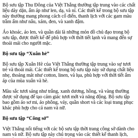
Bộ sưu tập Thu Đông của Việt Thắng thường tập trung vào các chất
liệu dày dặn, ấm áp như len, dạ, và nỉ. Các thiết kế trong bộ sưu tập
này thường mang phong cách cổ điển, thanh lịch với các gam màu
trầm ấm như nâu, xám, đen, và xanh đậm.
Áo khoác, áo len, và quần dài là những món đồ chủ đạo trong bộ
sưu tập, được thiết kế để phù hợp với thời tiết lạnh và mang đến sự
thoải mái cho người mặc.
Bộ sưu tập “Xuân hè”
Bộ sưu tập Xuân Hè của Việt Thắng thường tập trung vào sự tươi
trẻ và thoải mái. Các thiết kế trong bộ sưu tập này sử dụng chất liệu
nhẹ, thoáng mát như cotton, linen, và lụa, phù hợp với thời tiết ấm
áp của mùa xuân và hè.
Màu sắc tươi sáng như trắng, xanh dương, hồng, và vàng thường
được sử dụng để tạo cảm giác tươi mới và năng động. Bộ sưu tập
bao gồm áo sơ mi, áo phông, váy, quần short và các loại trang phục
khác phù hợp cho cả nam và nữ.
Bộ sưu tập “Công sở”
Việt Thắng nổi tiếng với các bộ sưu tập thời trang công sở dành cho
nam và nữ. Bộ sưu tập này chú trọng vào các thiết kế thanh lịch,