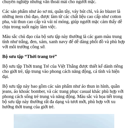
chuyên nghiệp nhưng vẫn thoải mái cho người mặc.
Các sản phẩm như áo sơ mi, quần tây, váy bút chì, và áo blazer là
những item chủ đạo, được làm từ các chất liệu cao cấp như cotton
pha, vải thun cao cấp và vải nỉ mỏng, giúp người mặc cảm thấy dễ
chịu trong suốt ngày làm việc.
Màu sắc chủ đạo của bộ sưu tập này thường là các gam màu trung
tính như trắng, đen, xám, xanh navy để dễ dàng phối đồ và phù hợp
với môi trường công sở.
Bộ sưu tập “Thời trang trẻ”
Bộ sưu tập Thời trang Trẻ của Việt Thắng được thiết kế dành riêng
cho giới trẻ, tập trung vào phong cách năng động, cá tính và hiện
đại.
Bộ sưu tập này bao gồm các sản phẩm như áo thun in hình, quần
jeans, áo khoác bomber, và các trang phục casual khác phù hợp với
phong cách sống trẻ trung và năng động. Màu sắc và họa tiết trong
bộ sưu tập này thường rất đa dạng và tươi mới, phù hợp với xu
hướng thời trang của giới trẻ.