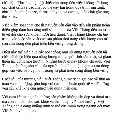
chất liệu. Thương hiệu đặc biệt chú trọng đến việc không sử dụng
các chất cấm và các chất có thể gây hại trong quá trình sản xuất,
như thuốc nhuộm azo, formaldehyde, và các loại hóa chất gây ung
thư khác.
Việc kiểm soát chặt chẽ từ nguyên liệu đầu vào đến sản phẩm hoàn
thiện giúp đảm bảo rằng mỗi sản phẩm của Việt Thắng đều an toàn
tuyệt đối cho sức khỏe người tiêu dùng. Việt Thắng không chỉ tập
trung vào việc sản xuất các sản phẩm thời trang chất lượng cao mà
còn chú trọng đến phát triển bền vững trong dài hạn.
Điều này thể hiện qua các hoạt động như sử dụng nguyên liệu tái
chế, cải thiện hiệu quả năng lượng trong quá trình sản xuất, và giảm
thiểu tác động môi trường. Những bước đi này không chỉ giúp Việt
Thắng đáp ứng nhu cầu của người tiêu dùng hiện đại mà còn đóng
góp vào việc bảo vệ môi trường và phát triển cộng đồng bền vững.
Chất liệu của thương hiệu Việt Thắng được đánh giá cao về tính an
toàn và chất lượng, phù hợp với các tiêu chuẩn quốc tế và đáp ứng
yêu cầu khắt khe của người tiêu dùng hiện đại.
Với cam kết mang đến những sản phẩm không chỉ đẹp và thoải mái
mà còn an toàn cho sức khỏe và thân thiện với môi trường, Việt
Thắng đã và đang khẳng định vị thế của mình trong ngành dệt may
Việt Nam và quốc tế.