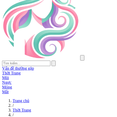
Vấn đề thường gặp
Thời Trang
Mũi
Ngực
Móng
Mắt
Trang chủ
/
Thời Trang
/