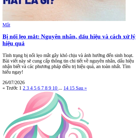
Mắt
Bị nổi lẹo mắt: Nguyên nhân, dấu hiệu và cách xử lý
hiệu quả
Tình trạng bị nổi lẹo mắt gây khó chịu và ảnh hưởng đến sinh hoạt.
Bài viết này sẽ cung cấp thông tin chi tiết về nguyên nhân, dấu hiệu
nhận biết và các phương pháp điều trị hiệu quả, an toàn nhất. Tìm
hiểu ngay!
26/07/2026
« Trước
1
2
3
4
5
6
7
8
9
10
...
14
15
Sau »