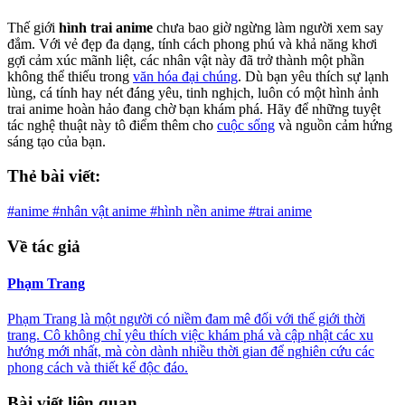
Thế giới
hình trai anime
chưa bao giờ ngừng làm người xem say
đắm. Với vẻ đẹp đa dạng, tính cách phong phú và khả năng khơi
gợi cảm xúc mãnh liệt, các nhân vật này đã trở thành một phần
không thể thiếu trong
văn hóa đại chúng
. Dù bạn yêu thích sự lạnh
lùng, cá tính hay nét đáng yêu, tinh nghịch, luôn có một hình ảnh
trai anime hoàn hảo đang chờ bạn khám phá. Hãy để những tuyệt
tác nghệ thuật này tô điểm thêm cho
cuộc sống
và nguồn cảm hứng
sáng tạo của bạn.
Thẻ bài viết:
#anime
#nhân vật anime
#hình nền anime
#trai anime
Về tác giả
Phạm Trang
Phạm Trang là một người có niềm đam mê đối với thế giới thời
trang. Cô không chỉ yêu thích việc khám phá và cập nhật các xu
hướng mới nhất, mà còn dành nhiều thời gian để nghiên cứu các
phong cách và thiết kế độc đáo.
Bài viết liên quan