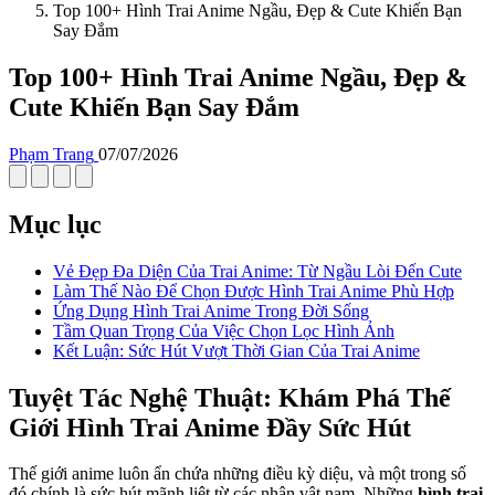
Top 100+ Hình Trai Anime Ngầu, Đẹp & Cute Khiến Bạn
Say Đắm
Top 100+ Hình Trai Anime Ngầu, Đẹp &
Cute Khiến Bạn Say Đắm
Phạm Trang
07/07/2026
Mục lục
Vẻ Đẹp Đa Diện Của Trai Anime: Từ Ngầu Lòi Đến Cute
Làm Thế Nào Để Chọn Được Hình Trai Anime Phù Hợp
Ứng Dụng Hình Trai Anime Trong Đời Sống
Tầm Quan Trọng Của Việc Chọn Lọc Hình Ảnh
Kết Luận: Sức Hút Vượt Thời Gian Của Trai Anime
Tuyệt Tác Nghệ Thuật: Khám Phá Thế
Giới Hình Trai Anime Đầy Sức Hút
Thế giới anime luôn ẩn chứa những điều kỳ diệu, và một trong số
đó chính là sức hút mãnh liệt từ các nhân vật nam. Những
hình trai