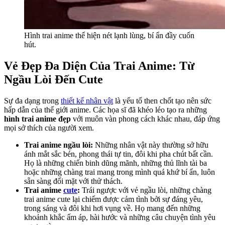
Hình trai anime thể hiện nét lạnh lùng, bí ẩn đầy cuốn
hút.
Vẻ Đẹp Đa Diện Của Trai Anime: Từ
Ngầu Lòi Đến Cute
Sự đa dạng trong
thiết kế nhân vật
là yếu tố then chốt tạo nên sức
hấp dẫn của thế giới anime. Các họa sĩ đã khéo léo tạo ra những
hình trai anime đẹp
với muôn vàn phong cách khác nhau, đáp ứng
mọi sở thích của người xem.
Trai anime ngầu lòi:
Những nhân vật này thường sở hữu
ánh mắt sắc bén, phong thái tự tin, đôi khi pha chút bất cần.
Họ là những chiến binh dũng mãnh, những thủ lĩnh tài ba
hoặc những chàng trai mang trong mình quá khứ bí ẩn, luôn
sẵn sàng đối mặt với thử thách.
Trai anime
cute
:
Trái ngược với vẻ ngầu lòi, những chàng
trai anime cute lại chiếm được cảm tình bởi sự đáng yêu,
trong sáng và đôi khi hơi vụng về. Họ mang đến những
khoảnh khắc ấm áp, hài hước và những câu chuyện tình yêu