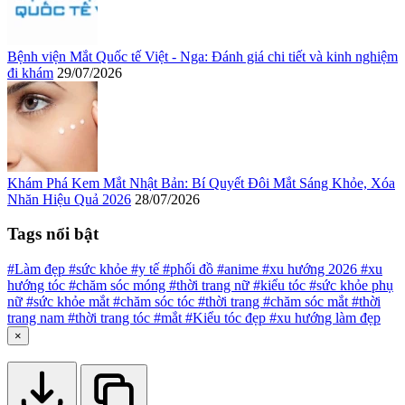
Bệnh viện Mắt Quốc tế Việt - Nga: Đánh giá chi tiết và kinh nghiệm
đi khám
29/07/2026
Khám Phá Kem Mắt Nhật Bản: Bí Quyết Đôi Mắt Sáng Khỏe, Xóa
Nhăn Hiệu Quả 2026
28/07/2026
Tags nổi bật
#Làm đẹp
#sức khỏe
#y tế
#phối đồ
#anime
#xu hướng 2026
#xu
hướng tóc
#chăm sóc móng
#thời trang nữ
#kiểu tóc
#sức khỏe phụ
nữ
#sức khỏe mắt
#chăm sóc tóc
#thời trang
#chăm sóc mắt
#thời
trang nam
#thời trang tóc
#mắt
#Kiểu tóc đẹp
#xu hướng làm đẹp
×