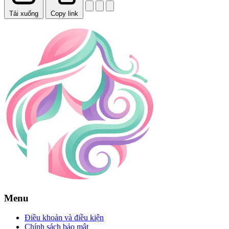
Tải xuống
Copy link
Menu
Điều khoản và điều kiện
Chính sách bảo mật