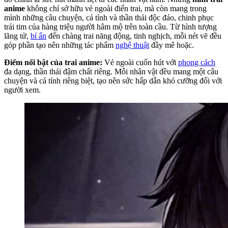
anime
không chỉ sở hữu vẻ ngoài điển trai, mà còn mang trong
mình những câu chuyện, cá tính và thần thái độc đáo, chinh phục
trái tim của hàng triệu người hâm mộ trên toàn cầu. Từ hình tượng
lãng tử,
bí ẩn
đến chàng trai năng động, tinh nghịch, mỗi nét vẽ đều
góp phần tạo nên những tác phẩm
nghệ thuật
đầy mê hoặc.
Điểm nổi bật của trai anime:
Vẻ ngoài cuốn hút với
phong cách
đa dạng, thần thái đậm chất riêng. Mỗi nhân vật đều mang một câu
chuyện và cá tính riêng biệt, tạo nên sức hấp dẫn khó cưỡng đối với
người xem.