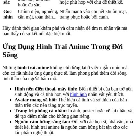
sắc
hoặc phù hợp với chủ đề thiết kế.
hoặc đa sắc.
Góc
Chính diện, nghiêng,
Nhấn mạnh vào chi tiết khuôn mặt,
nhìn
cận mặt, toàn thân...
trang phục hoặc bối cảnh.
Hãy dành thời gian khám phá và cảm nhận để tìm ra nhân vật mà
bạn thấy có sự kết nối đặc biệt nhất.
Ứng Dụng Hình Trai Anime Trong Đời
Sống
Những
hình trai anime
không chỉ dừng lại ở việc ngắm nhìn mà
còn có rất nhiều ứng dụng thực tế, làm phong phú thêm đời sống
tinh thần của người hâm mộ.
Hình nền điện thoại, máy tính:
Biến thiết bị của bạn trở nên
sinh động và cá tính hơn với
hình ảnh
nhân vật yêu thích.
Avatar mạng xã hội:
Thể hiện cá tính và sở thích của bản
thân trên các nền tảng trực tuyến.
Trang trí phòng cá nhân:
In ảnh, poster hoặc vẽ lại nhân vật
để tạo điểm nhấn cho không gian riêng.
Nguồn cảm hứng sáng tạo:
Đối với các họa sĩ, nhà văn, nhà
thiết kế, hình trai anime là nguồn cảm hứng bất tận cho các
tác phẩm nghệ thuật.