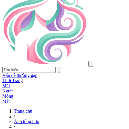
Vấn đề thường gặp
Thời Trang
Mũi
Ngực
Móng
Mắt
Trang chủ
/
Ảnh tổng hợp
/