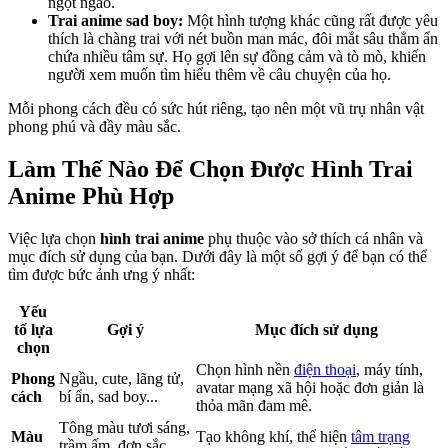
ngọt ngào.
Trai anime sad boy:
Một hình tượng khác cũng rất được yêu
thích là chàng trai với nét buồn man mác, đôi mắt sâu thẳm ẩn
chứa nhiều tâm sự. Họ gợi lên sự đồng cảm và tò mò, khiến
người xem muốn tìm hiểu thêm về câu chuyện của họ.
Mỗi phong cách đều có sức hút riêng, tạo nên một vũ trụ nhân vật
phong phú và đầy màu sắc.
Làm Thế Nào Để Chọn Được Hình Trai
Anime Phù Hợp
Việc lựa chọn
hình trai anime
phụ thuộc vào sở thích cá nhân và
mục đích sử dụng của bạn. Dưới đây là một số gợi ý để bạn có thể
tìm được bức ảnh ưng ý nhất:
Yếu
tố lựa
Gợi ý
Mục đích sử dụng
chọn
Chọn hình nền
điện thoại
, máy tính,
Phong
Ngầu, cute, lãng tử,
avatar mạng xã hội hoặc đơn giản là
cách
bí ẩn, sad boy...
thỏa mãn đam mê.
Tông màu tươi sáng,
Màu
Tạo không khí, thể hiện
tâm trạng
trầm ấm, đơn sắc