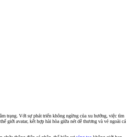
 tâm trạng. Với sự phát triển không ngừng của xu hướng, việc tìm
ế giới avatar, kết hợp hài hòa giữa nét dễ thương và vẻ ngoài cá