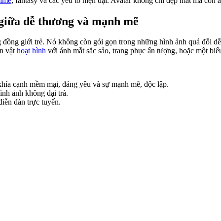
nime
, fantasy và các yếu tố hiện đại. Avatar không chỉ đẹp mắt mà còn 
o giữa dễ thương và mạnh mẽ
g đồng giới trẻ. Nó không còn gói gọn trong những hình ảnh quá đỗi dễ
ân vật
hoạt hình
với ánh mắt sắc sảo, trang phục ấn tượng, hoặc một bi
khía cạnh mềm mại, đáng yêu và sự mạnh mẽ, độc lập.
nh ảnh không đại trà.
diễn đàn trực tuyến.