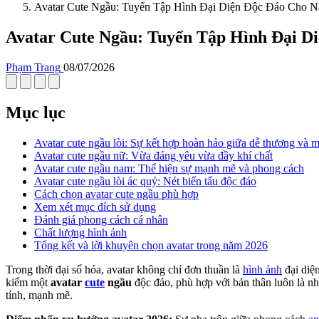
Avatar Cute Ngầu: Tuyển Tập Hình Đại Diện Độc Đáo Cho 
Avatar Cute Ngầu: Tuyển Tập Hình Đại D
Phạm Trang
08/07/2026
Mục lục
Avatar cute ngầu lòi: Sự kết hợp hoàn hảo giữa dễ thương và
Avatar cute ngầu nữ: Vừa đáng yêu vừa đầy khí chất
Avatar cute ngầu nam: Thể hiện sự mạnh mẽ và phong cách
Avatar cute ngầu lòi ác quỷ: Nét biến tấu độc đáo
Cách chọn avatar cute ngầu phù hợp
Xem xét mục đích sử dụng
Đánh giá phong cách cá nhân
Chất lượng hình ảnh
Tổng kết và lời khuyên chọn avatar trong năm 2026
Trong thời đại số hóa, avatar không chỉ đơn thuần là
hình ảnh
đại diện
kiếm một
avatar
cute
ngầu
độc đáo, phù hợp với bản thân luôn là n
tính, mạnh mẽ.