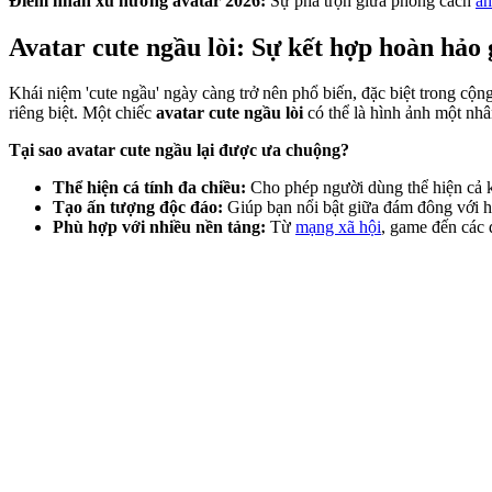
Điểm nhấn xu hướng avatar 2026:
Sự pha trộn giữa phong cách
a
Avatar cute ngầu lòi: Sự kết hợp hoàn hả
Khái niệm 'cute ngầu' ngày càng trở nên phổ biến, đặc biệt trong cộn
riêng biệt. Một chiếc
avatar cute ngầu lòi
có thể là hình ảnh một nh
Tại sao avatar cute ngầu lại được ưa chuộng?
Thể hiện cá tính đa chiều:
Cho phép người dùng thể hiện cả 
Tạo ấn tượng độc đáo:
Giúp bạn nổi bật giữa đám đông với hì
Phù hợp với nhiều nền tảng:
Từ
mạng xã hội
, game đến các 