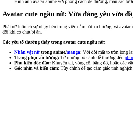
Hình ảnh avatar anime với phong cách dễ thương, màu sắc tươi 
Avatar cute ngầu nữ: Vừa đáng yêu vừa đầ
Phái nữ luôn có sự nhạy bén trong việc nắm bắt xu hướng, và avatar 
đôi khi có chút bí ẩn.
Các yếu tố thường thấy trong avatar cute ngầu nữ:
Nhân vật nữ
trong anime/
manga
:
Với đôi mắt to tròn long l
Trang phục ấn tượng:
Từ những bộ cánh dễ thương đến
phon
Phụ kiện độc đáo:
Khuyên tai, vòng cổ, băng đô, hoặc các vậ
Góc nhìn và biểu cảm:
Tùy chỉnh để tạo cảm giác tinh nghịch,