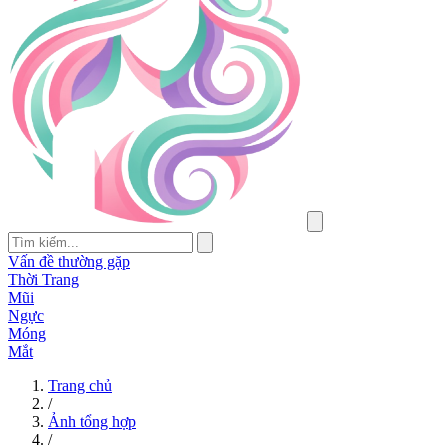
Vấn đề thường gặp
Thời Trang
Mũi
Ngực
Móng
Mắt
Trang chủ
/
Ảnh tổng hợp
/