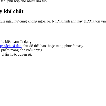
tắn, phù hợp cho nhiều lứa tuổi.
y khí chất
cute ngầu nữ cũng không ngoại lệ. Những hình ảnh này thường tôn vinh 
anh, biểu cảm đa dạng.
g cách cá tính
như đồ thể thao, hoặc trang phục fantasy.
t phẩm mang tính biểu tượng.
 bí ẩn hoặc quyến rũ.