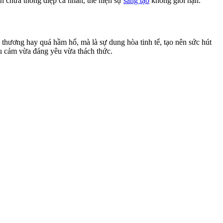
ẩn chứa thông điệp cá nhân, thể hiện sự
sáng tạo
không giới hạn.
 thương hay quá hầm hố, mà là sự dung hòa tinh tế, tạo nên sức hút
ểu cảm vừa đáng yêu vừa thách thức.