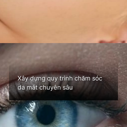
Đang mở
https://idep.edu.vn/xoa-tham-quang-mat
Xây dựng quy trình chăm sóc
da mắt chuyên sâu