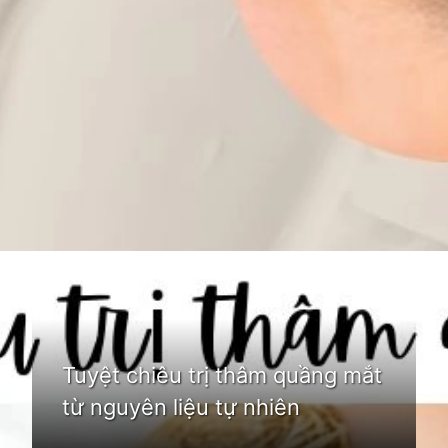
Đang mở
https://idep.edu.vn/xoa-tham-quang-mat
Tuyệt chiêu trị thâm quầng mắt
từ nguyên liệu tự nhiên