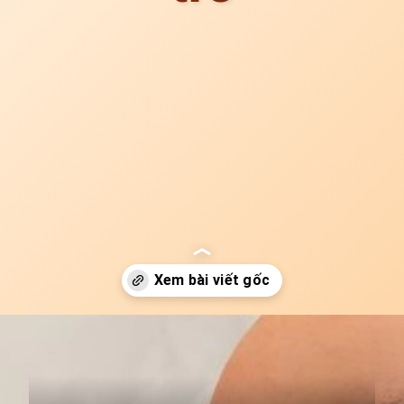
Đang mở
https://idep.edu.vn/xoa-tham-quang-mat