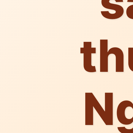
s
th
N