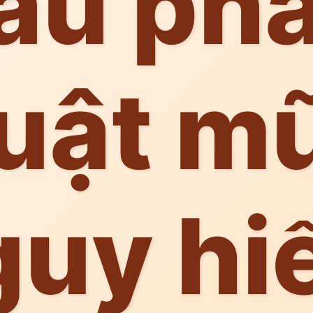
au ph
uật mũ
guy hi