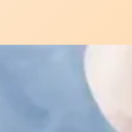
Đang mở
https://idep.edu.vn/viem-nhiem-sau-phau-thuat-m