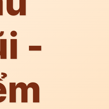
ẫu
i -
ểm