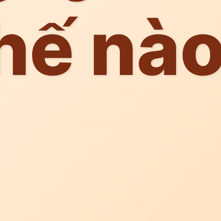
hế nà