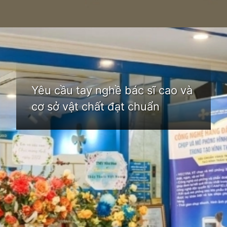
Đang mở
https://idep.edu.vn/uu-diem-cua-nang-mui-sun-suon
Yêu cầu tay nghề bác sĩ cao và
cơ sở vật chất đạt chuẩn