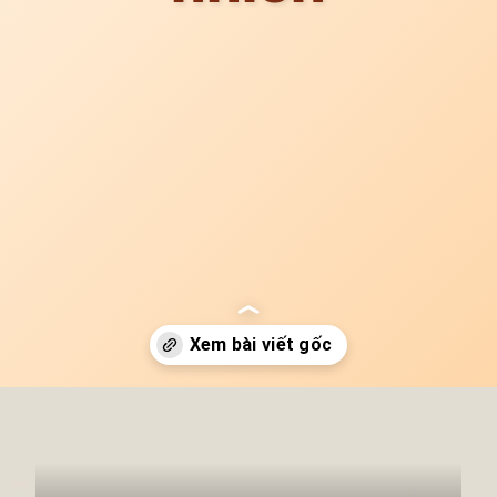
Đang mở
https://idep.edu.vn/uu-diem-cua-nang-mui-sun-suon