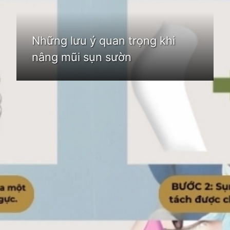
Những lưu ý quan trọng khi
nâng mũi sụn sườn