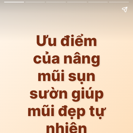
Ưu điểm
của nâng
mũi sụn
sườn giúp
mũi đẹp tự
nhiên