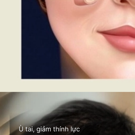
Đang mở
https://idep.edu.vn/ung-thu-mui-song-duoc-bao-lau
Ù tai, giảm thính lực