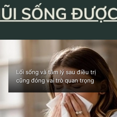
Đang mở
https://idep.edu.vn/ung-thu-mui-song-duoc-bao-lau
Lối sống và tâm lý sau điều trị
cũng đóng vai trò quan trọng