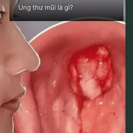
Ung thư mũi là gì?