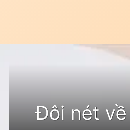
Đang mở
https://idep.edu.vn/thoi-trang-orchid-47
Đôi nét về