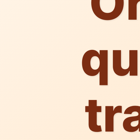
Or
qu
tr