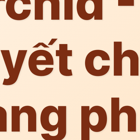
chid -
yết c
ang p