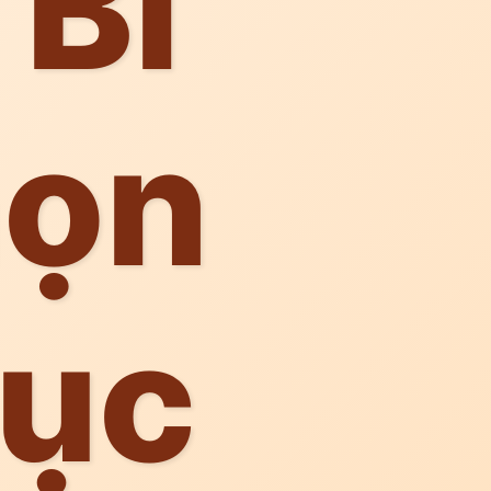
 Bí
họn
hục