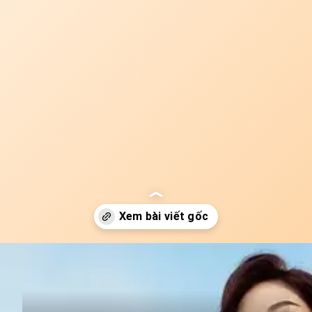
Đang mở
https://idep.edu.vn/thoi-trang-elise-74