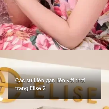
Đang mở
https://idep.edu.vn/thoi-trang-elise-74
Các sự kiện gắn liền với thời
trang Elise 2