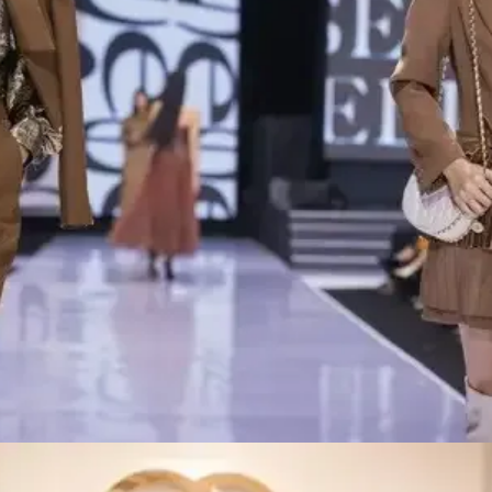
Đang mở
https://idep.edu.vn/thoi-trang-elise-74