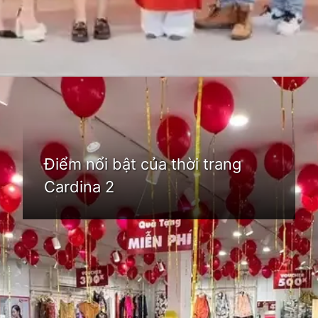
Đang mở
https://idep.edu.vn/thoi-trang-cardina-66
Điểm nổi bật của thời trang
Cardina 2