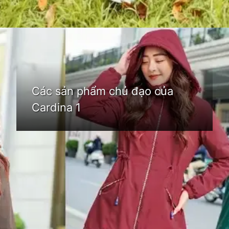
Đang mở
https://idep.edu.vn/thoi-trang-cardina-66
Các sản phẩm chủ đạo của
Cardina 1