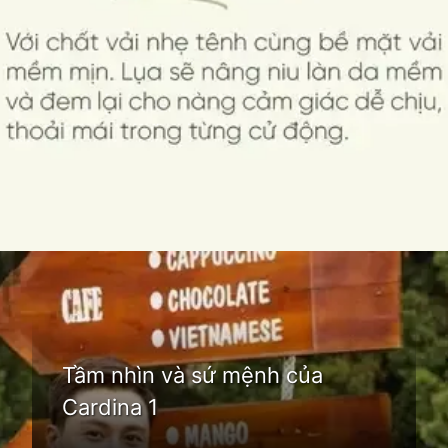
Đang mở
https://idep.edu.vn/thoi-trang-cardina-66
Tầm nhìn và sứ mệnh của
Cardina 1