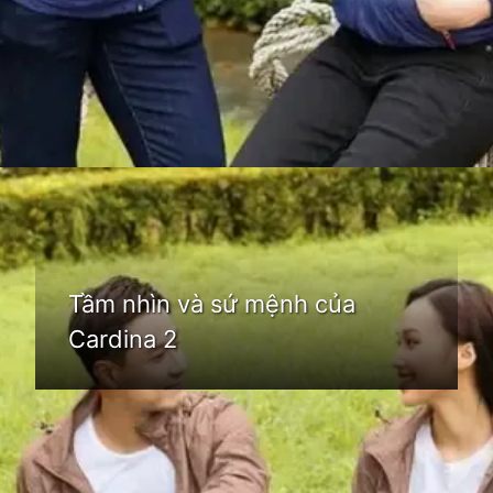
Đang mở
https://idep.edu.vn/thoi-trang-cardina-66
Tầm nhìn và sứ mệnh của
Cardina 2