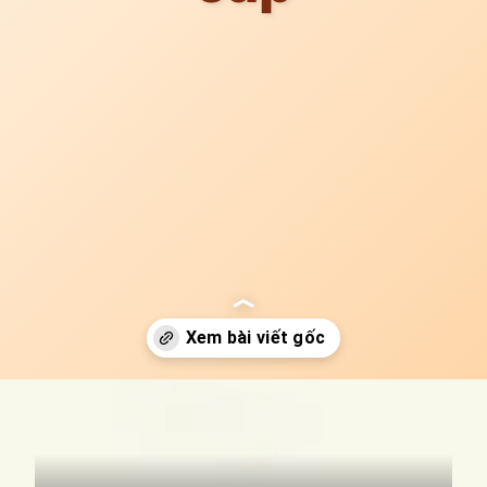
Đang mở
https://idep.edu.vn/thoi-trang-cardina-66