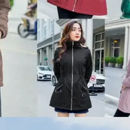
Đang mở
https://idep.edu.vn/thoi-trang-cardina-66