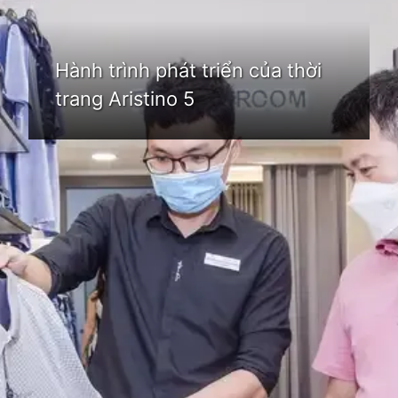
Hành trình phát triển của thời
trang Aristino 5