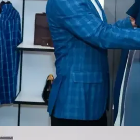
Đang mở
https://idep.edu.vn/thoi-trang-aristino-125