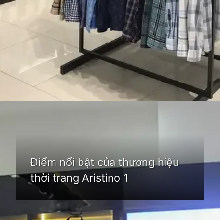
Đang mở
https://idep.edu.vn/thoi-trang-aristino-125
Điểm nổi bật của thương hiệu
thời trang Aristino 1