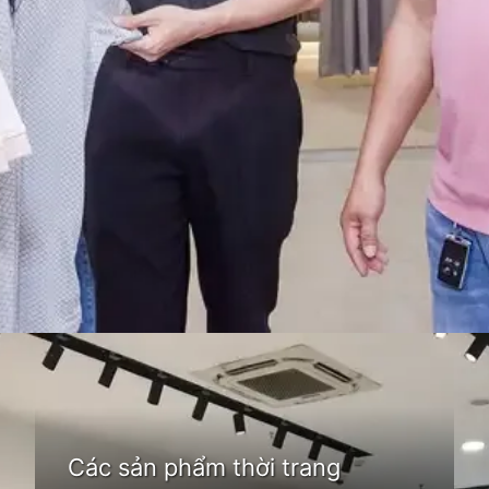
Đang mở
https://idep.edu.vn/thoi-trang-aristino-125
Các sản phẩm thời trang