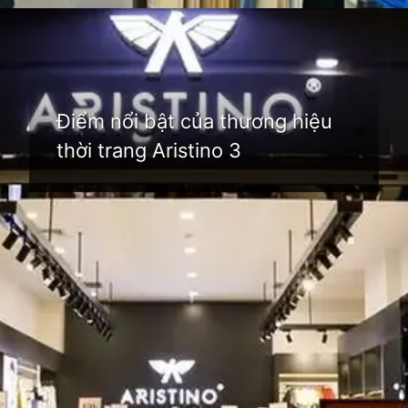
Đang mở
https://idep.edu.vn/thoi-trang-aristino-125
Điểm nổi bật của thương hiệu
thời trang Aristino 3