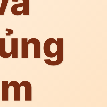
và
hủng
âm