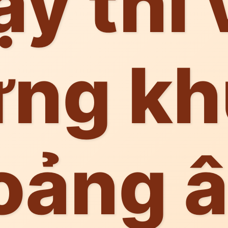
ậy thì 
ng k
oảng 