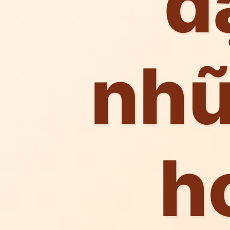
d
nhữ
h