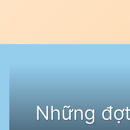
Đang mở
https://idep.edu.vn/tam-ly-tuoi-day-thi
Những đợt