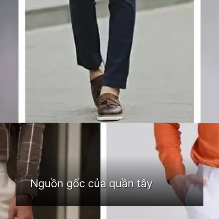
Đang mở
https://idep.edu.vn/quan-tay-288
Nguồn gốc của quần tây