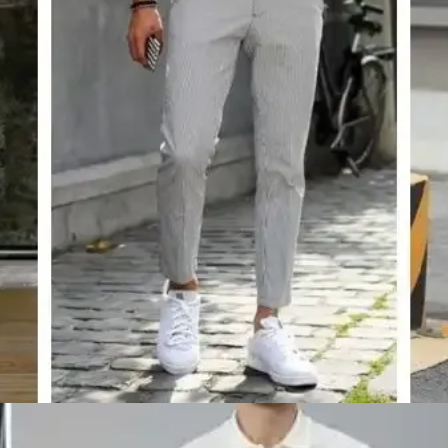
Đang mở
https://idep.edu.vn/quan-tay-288