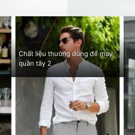
Đang mở
https://idep.edu.vn/quan-tay-288
Chất liệu thường dùng để may
quần tây 2