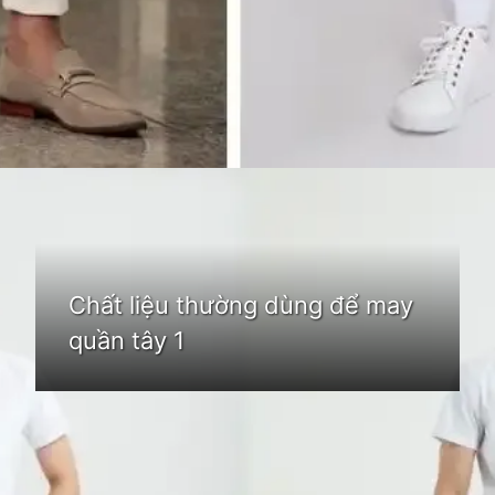
Đang mở
https://idep.edu.vn/quan-tay-288
Chất liệu thường dùng để may
quần tây 1