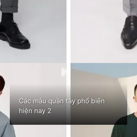
Đang mở
https://idep.edu.vn/quan-tay-288
Các mẫu quần tây phổ biến
hiện nay 2