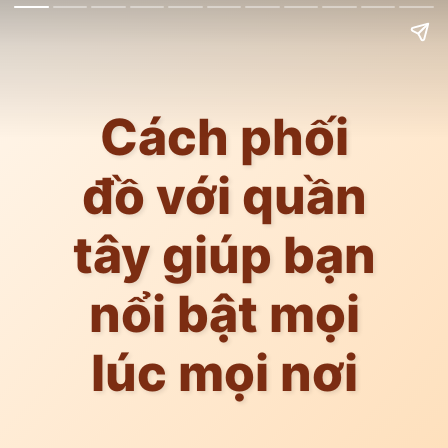
Cách phối
đồ với quần
tây giúp bạn
nổi bật mọi
lúc mọi nơi