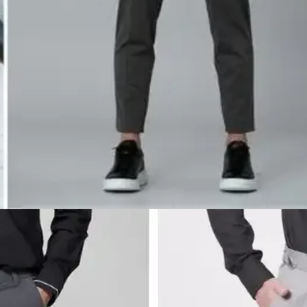
Đang mở
https://idep.edu.vn/quan-tay-288