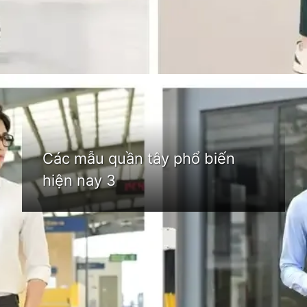
Đang mở
https://idep.edu.vn/quan-tay-288
Các mẫu quần tây phổ biến
hiện nay 3