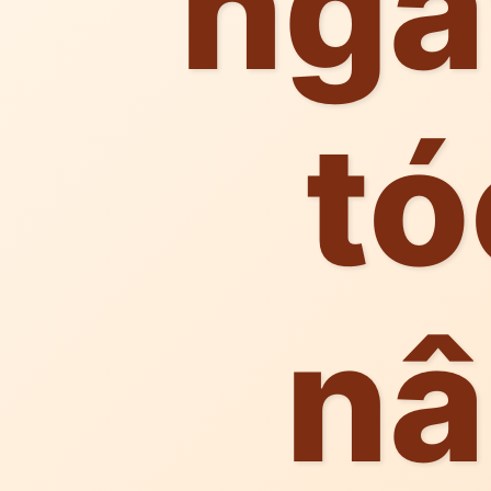
nga
t
nâ