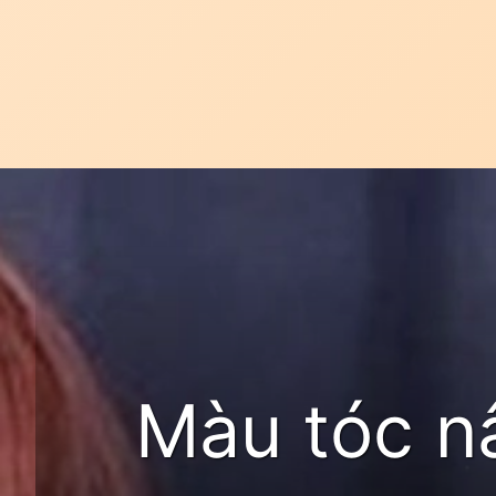
Đang mở
https://idep.edu.vn/nhuom-toc-nau-do
Màu tóc nâ