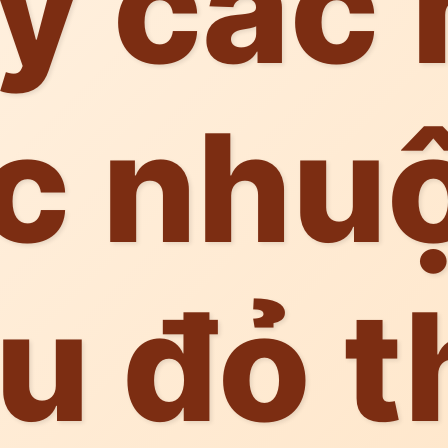
y các
óc nhu
u đỏ t