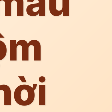
 màu
ộm
hời