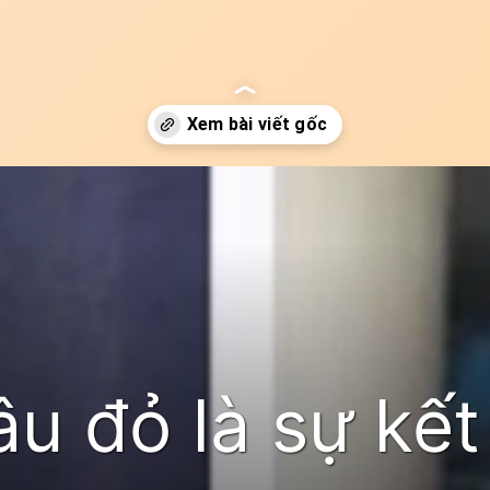
u đỏ là sự kết