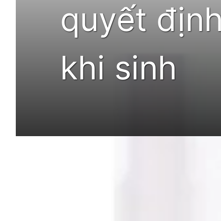
quyết địn
khi sinh