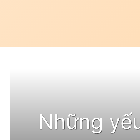
Đang mở
https://idep.edu.vn/nen-lam-nguc-truoc-hay-sau-kh
Những yếu