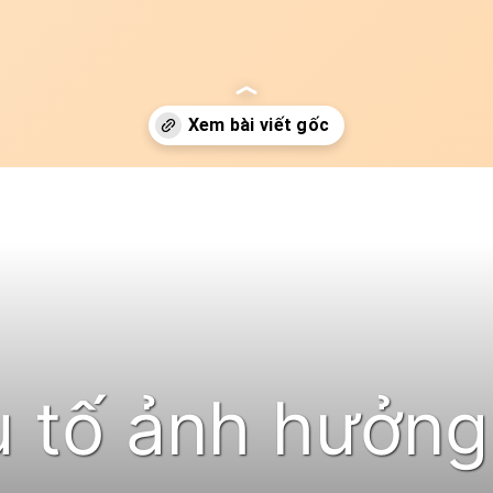
i-sinh
 tố ảnh hưởng