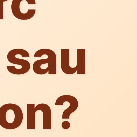
ực
 sau
con?