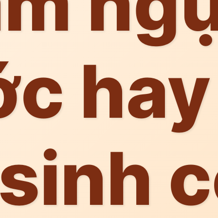
àm ng
ớc hay
 sinh 