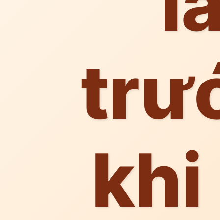
l
trư
khi