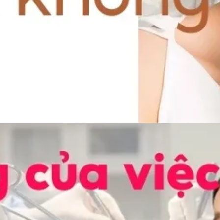
Đang mở
https://idep.edu.vn/nang-mui-co-duoc-ngap-khong-14