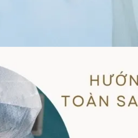
Đang mở
https://idep.edu.vn/nang-mui-co-duoc-ngap-khong-14