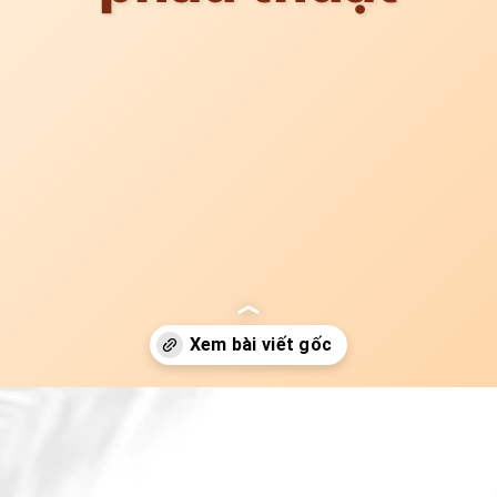
Đang mở
https://idep.edu.vn/nang-mui-co-duoc-ngap-khong-14