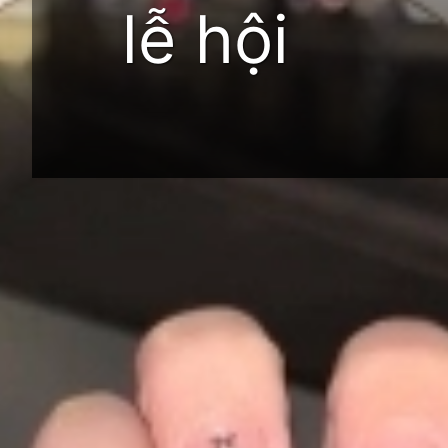
lễ hội