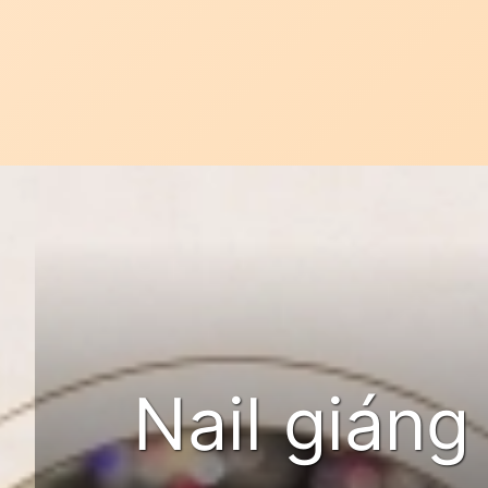
Đang mở
https://idep.edu.vn/nail-giang-sinh
Nail giáng