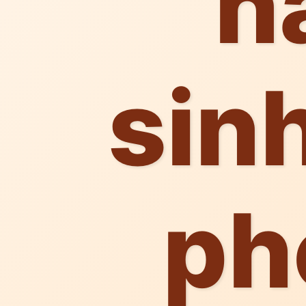
n
sin
ph