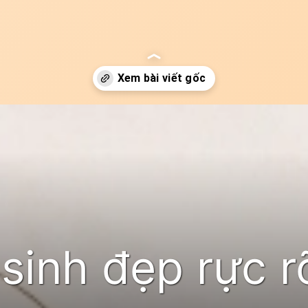
 sinh đẹp rực 