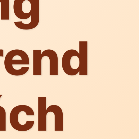
ng
rend
ách