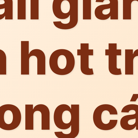
ail giá
h hot t
ong c