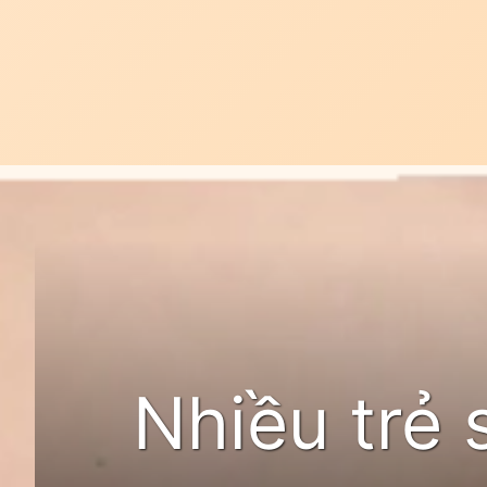
Đang mở
https://idep.edu.vn/mun-sua-o-tre-so-sinh-tam-la-
Nhiều trẻ 