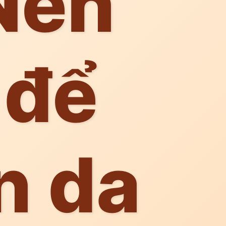
 Nên
 để
n da