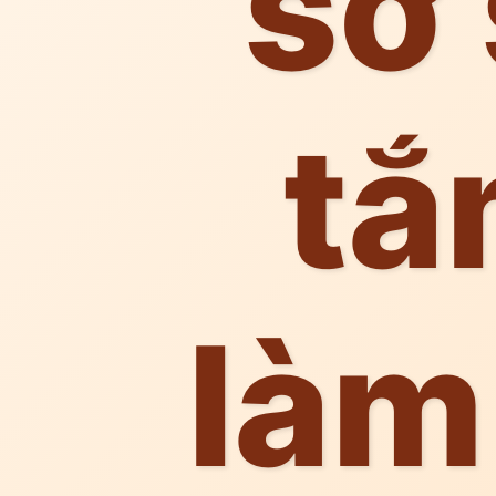
sơ 
tắ
làm