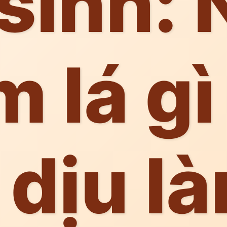
sinh:
m lá gì
 dịu là