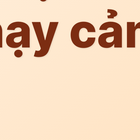
hạy cả