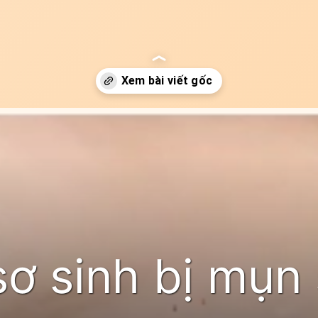
gi
sơ sinh bị mụn 