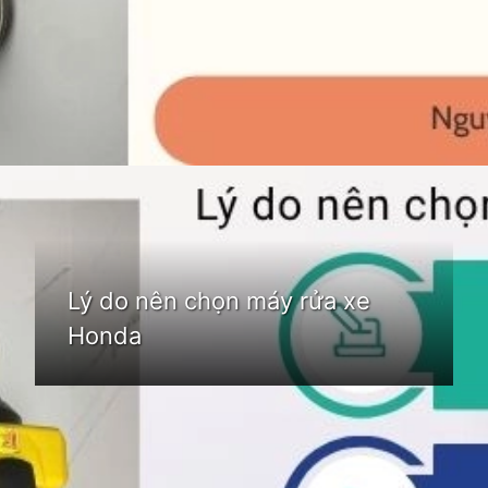
Đang mở
https://idep.edu.vn/may-rua-xe-khong-ra-nuoc
Lý do nên chọn máy rửa xe
Honda