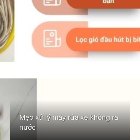
Đang mở
https://idep.edu.vn/may-rua-xe-khong-ra-nuoc
Mẹo xử lý máy rửa xe không ra
nước