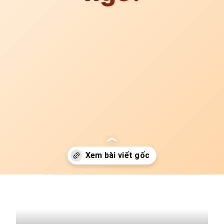
Đang mở
https://idep.edu.vn/may-rua-xe-khong-ra-nuoc