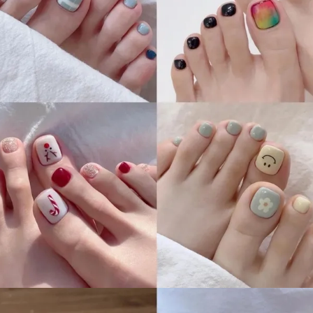
Đang mở
https://idep.edu.vn/mau-son-mong-chan-dep