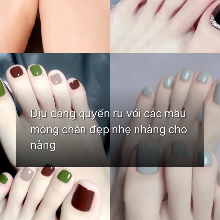
Đang mở
https://idep.edu.vn/mau-son-mong-chan-dep
Dịu dàng quyến rũ với các mẫu
móng chân đẹp nhẹ nhàng cho
nàng