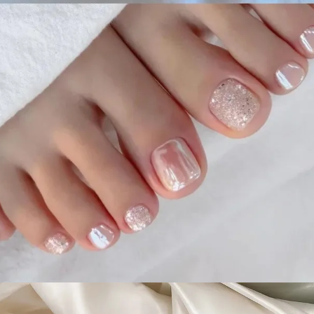
Đang mở
https://idep.edu.vn/mau-son-mong-chan-dep