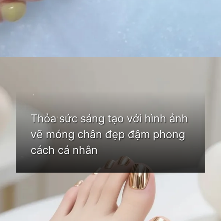
Đang mở
https://idep.edu.vn/mau-son-mong-chan-dep
Thỏa sức sáng tạo với hình ảnh
vẽ móng chân đẹp đậm phong
cách cá nhân