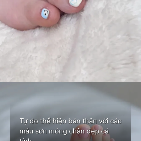
Đang mở
https://idep.edu.vn/mau-son-mong-chan-dep
Tự do thể hiện bản thân với các
mẫu sơn móng chân đẹp cá
tính