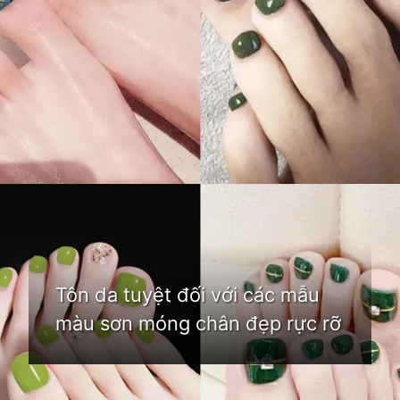
Đang mở
https://idep.edu.vn/mau-son-mong-chan-dep
Tôn da tuyệt đối với các mẫu
màu sơn móng chân đẹp rực rỡ