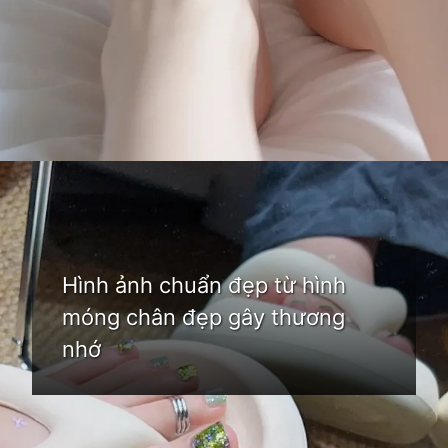
Đang mở
https://idep.edu.vn/mau-son-mong-chan-dep
Hình ảnh chuẩn đẹp từ hình
móng chân đẹp gây thương
nhớ