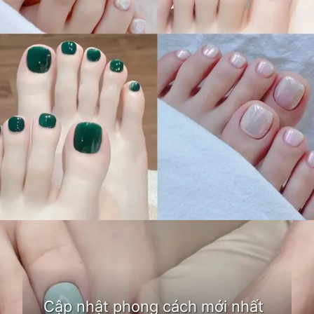
Đang mở
https://idep.edu.vn/mau-son-mong-chan-dep
Cập nhật phong cách mới nhất