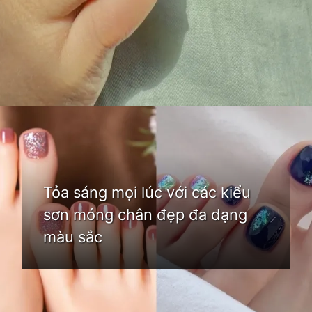
Đang mở
https://idep.edu.vn/mau-son-mong-chan-dep
Tỏa sáng mọi lúc với các kiểu
sơn móng chân đẹp đa dạng
màu sắc