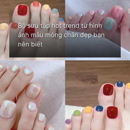
Bộ sưu tập hot trend từ hình
ảnh mẫu móng chân đẹp bạn
nên biết