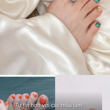
Đang mở
https://idep.edu.vn/mau-son-mong-chan-dep
Tự tin hơn với các mẫu làm