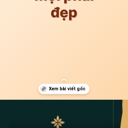
đẹp
Đang mở
https://idep.edu.vn/mau-son-mong-chan-dep