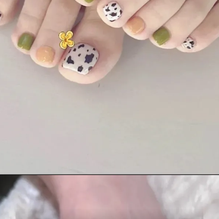
Đang mở
https://idep.edu.vn/mau-son-mong-chan-dep