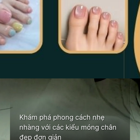
Đang mở
https://idep.edu.vn/mau-son-mong-chan-dep
Khám phá phong cách nhẹ
nhàng với các kiểu móng chân
đẹp đơn giản