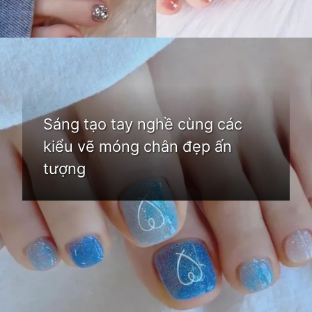
Đang mở
https://idep.edu.vn/mau-son-mong-chan-dep
Sáng tạo tay nghề cùng các
kiểu vẽ móng chân đẹp ấn
tượng