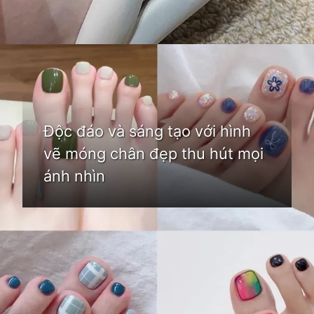
Đang mở
https://idep.edu.vn/mau-son-mong-chan-dep
Độc đáo và sáng tạo với hình
vẽ móng chân đẹp thu hút mọi
ánh nhìn