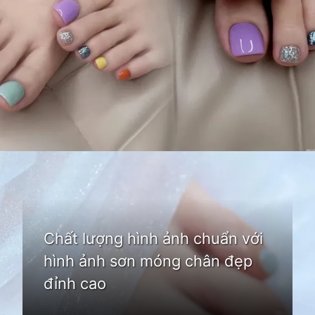
Đang mở
https://idep.edu.vn/mau-son-mong-chan-dep
Chất lượng hình ảnh chuẩn với
hình ảnh sơn móng chân đẹp
đỉnh cao