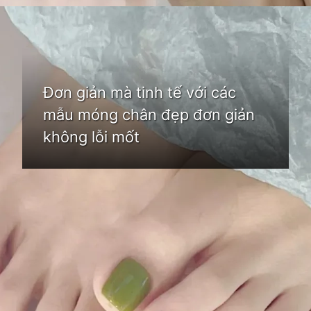
Đang mở
https://idep.edu.vn/mau-son-mong-chan-dep
Đơn giản mà tinh tế với các
mẫu móng chân đẹp đơn giản
không lỗi mốt