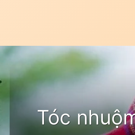
Đang mở
https://idep.edu.vn/mau-hong
Tóc nhuộm