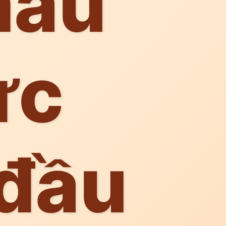
màu
ực
 đầu