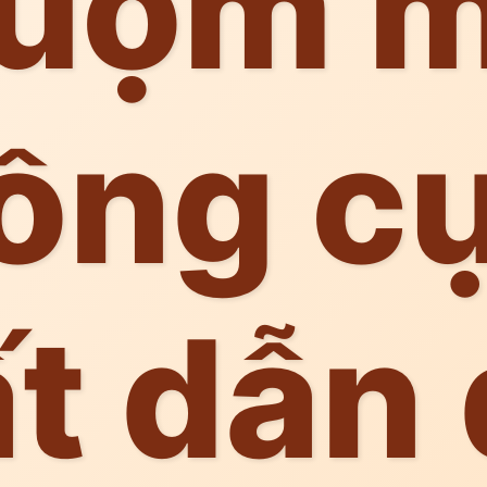
uộm 
ồng c
t dẫn