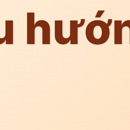
u hướ