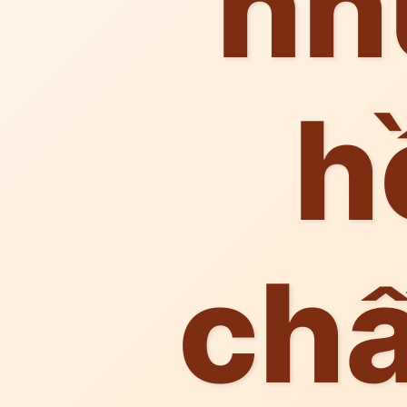
nh
h
chấ