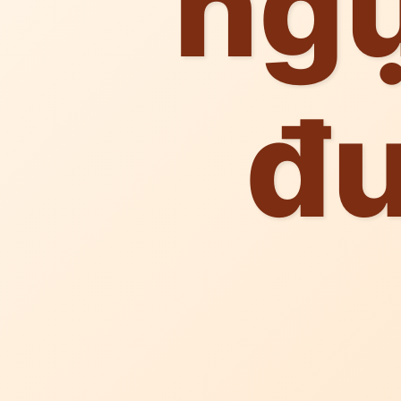
ngự
đ