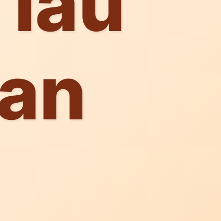
 lâu
an