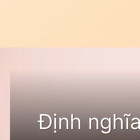
Đang mở
https://idep.edu.vn/lam-nguc-bao-lau-duoc-quan-
Định nghĩ