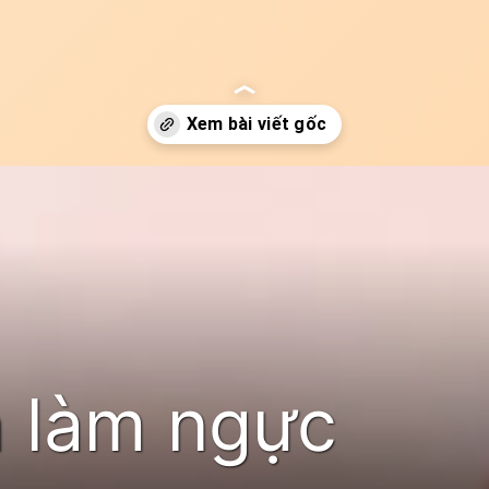
he-28
a làm ngực