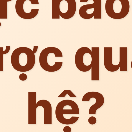
c bao
ược qu
hệ?