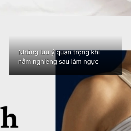
Đang mở
https://idep.edu.vn/lam-nguc-bao-lau-duoc-nam-nghieng
Những lưu ý quan trọng khi
nằm nghiêng sau làm ngực