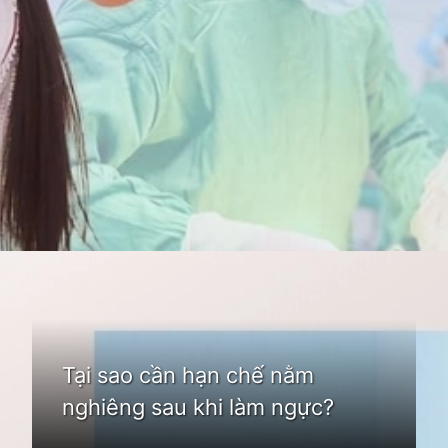
Đang mở
https://idep.edu.vn/lam-nguc-bao-lau-duoc-nam-nghieng
Tại sao cần hạn chế nằm
nghiêng sau khi làm ngực?