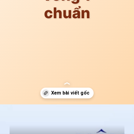
chuẩn
Đang mở
https://idep.edu.vn/lam-nguc-bao-lau-duoc-nam-nghieng