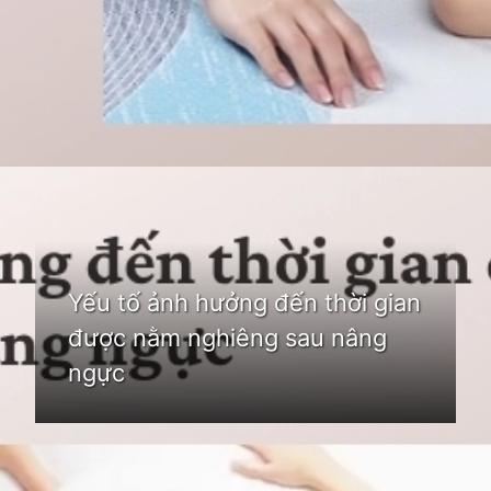
Đang mở
https://idep.edu.vn/lam-nguc-bao-lau-duoc-nam-nghieng
Yếu tố ảnh hưởng đến thời gian
được nằm nghiêng sau nâng
ngực