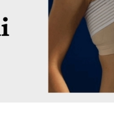
Đang mở
https://idep.edu.vn/lam-nguc-bao-lau-duoc-nam-nghieng