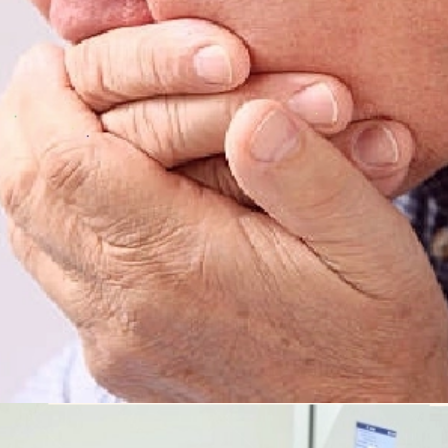
Đang mở
https://idep.edu.vn/hoc-mat-la-o-dau