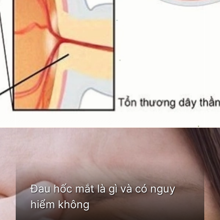
Đang mở
https://idep.edu.vn/hoc-mat-la-o-dau
Đau hốc mắt là gì và có nguy
hiểm không