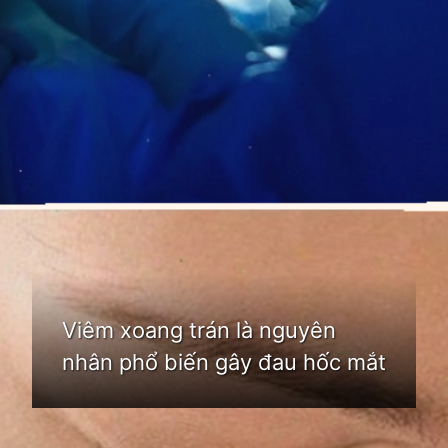
Đang mở
https://idep.edu.vn/hoc-mat-la-o-dau
Viêm xoang trán là nguyên
nhân phổ biến gây đau hốc mắt