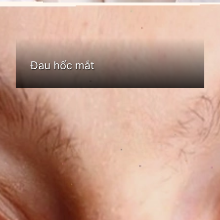
Đang mở
https://idep.edu.vn/hoc-mat-la-o-dau
Đau hốc mắt