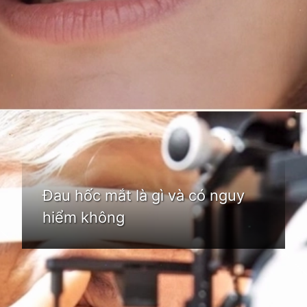
Đang mở
https://idep.edu.vn/hoc-mat-la-o-dau
Đau hốc mắt là gì và có nguy
hiểm không