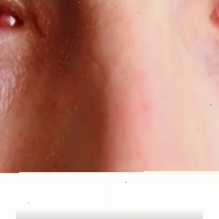
Đang mở
https://idep.edu.vn/hoc-mat-la-o-dau