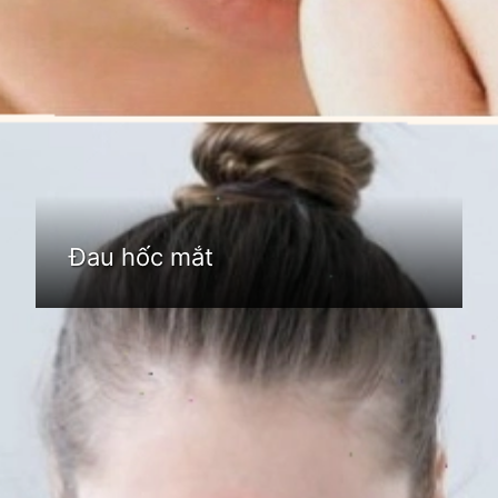
Đang mở
https://idep.edu.vn/hoc-mat-la-o-dau
Đau hốc mắt