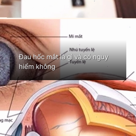
Đang mở
https://idep.edu.vn/hoc-mat-la-o-dau
Đau hốc mắt là gì và có nguy
hiểm không