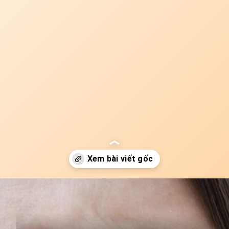
Đang mở
https://idep.edu.vn/hoc-mat-la-o-dau