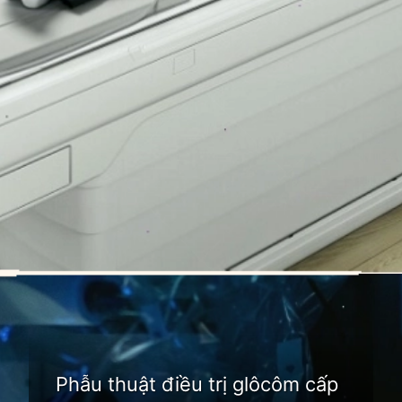
Đang mở
https://idep.edu.vn/hoc-mat-la-o-dau
Phẫu thuật điều trị glôcôm cấp