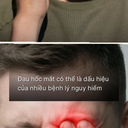
Đang mở
https://idep.edu.vn/hoc-mat-la-o-dau
Đau hốc mắt có thể là dấu hiệu
của nhiều bệnh lý nguy hiểm