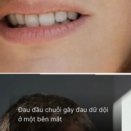
Đang mở
https://idep.edu.vn/hoc-mat-la-o-dau
Đau đầu chuỗi gây đau dữ dội
ở một bên mắt