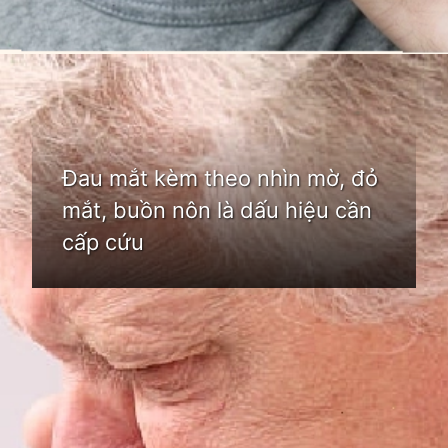
Đang mở
https://idep.edu.vn/hoc-mat-la-o-dau
Đau mắt kèm theo nhìn mờ, đỏ
mắt, buồn nôn là dấu hiệu cần
cấp cứu