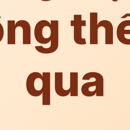
ng th
qua