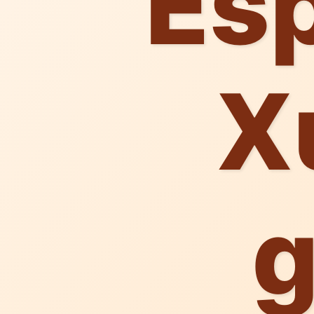
Esp
X
g