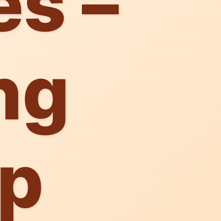
es –
ng
ẹp