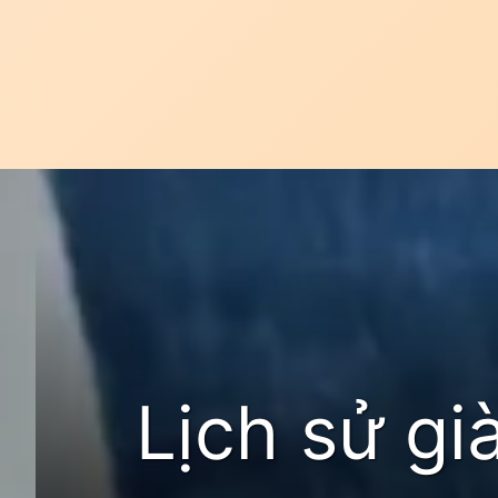
Đang mở
https://idep.edu.vn/giay-espadrilles-187
Lịch sử gi