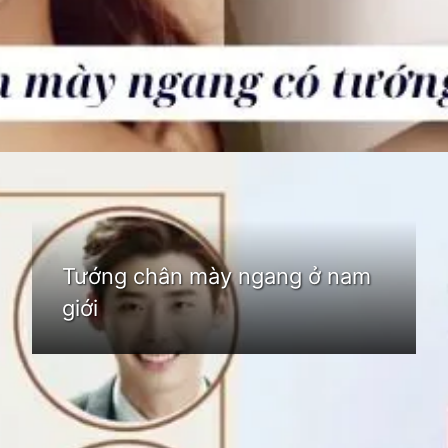
Đang mở
https://idep.edu.vn/chan-may-ngang-83
Tướng chân mày ngang ở nam
giới