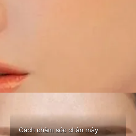
Đang mở
https://idep.edu.vn/chan-may-ngang-83
Cách chăm sóc chân mày