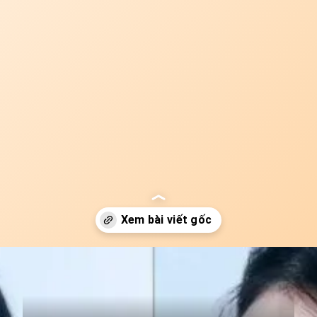
Đang mở
https://idep.edu.vn/chan-may-ngang-83