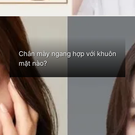
Đang mở
https://idep.edu.vn/chan-may-ngang-83
Chân mày ngang hợp với khuôn
mặt nào?