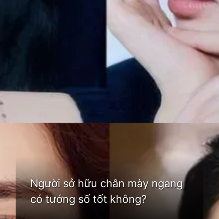
Đang mở
https://idep.edu.vn/chan-may-ngang-83
Người sở hữu chân mày ngang
có tướng số tốt không?