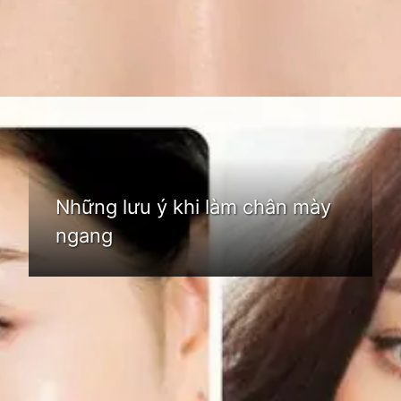
Đang mở
https://idep.edu.vn/chan-may-ngang-83
Những lưu ý khi làm chân mày
ngang