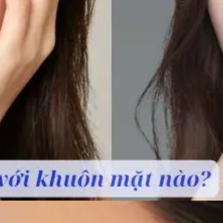
Đang mở
https://idep.edu.vn/chan-may-ngang-83