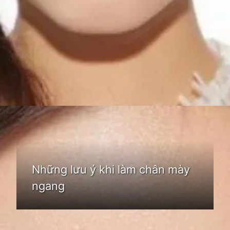
Đang mở
https://idep.edu.vn/chan-may-ngang-83
Những lưu ý khi làm chân mày
ngang