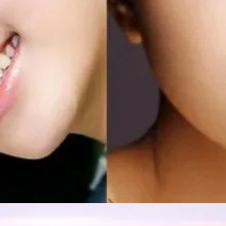
Đang mở
https://idep.edu.vn/chan-may-la-lieu-nu-80