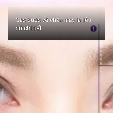
Các bước vẽ chân mày lá liễu
nữ chi tiết