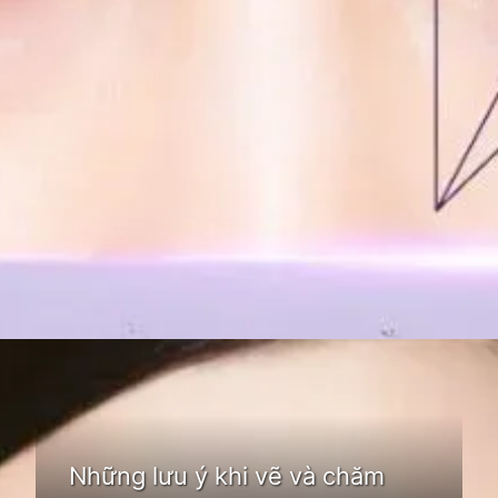
Đang mở
https://idep.edu.vn/chan-may-la-lieu-nu-80
Những lưu ý khi vẽ và chăm