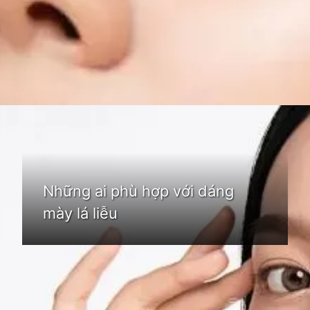
Đang mở
https://idep.edu.vn/chan-may-la-lieu-nu-80
Những ai phù hợp với dáng
mày lá liễu