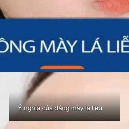
Đang mở
https://idep.edu.vn/chan-may-la-lieu-nu-80
Ý nghĩa của dáng mày lá liễu