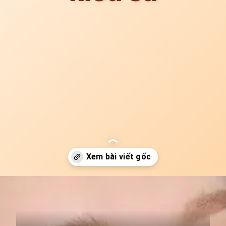
Đang mở
https://idep.edu.vn/chan-may-la-lieu-nu-80