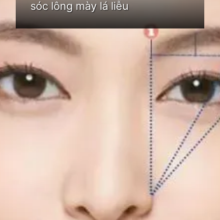
sóc lông mày lá liễu