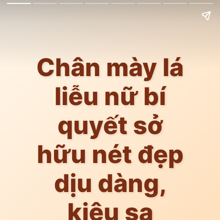
Chân mày lá
liễu nữ bí
quyết sở
hữu nét đẹp
dịu dàng,
kiêu sa