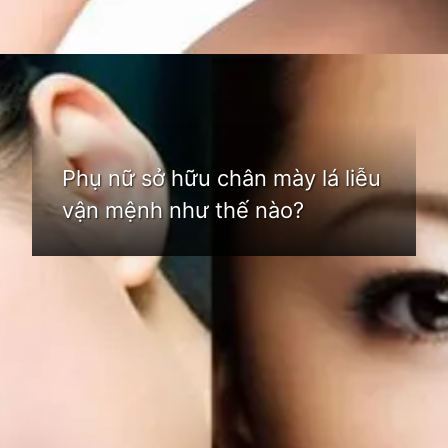
Đang mở
https://idep.edu.vn/chan-may-la-lieu-nu-80
Phụ nữ sở hữu chân mày lá liễu
vận mệnh như thế nào?