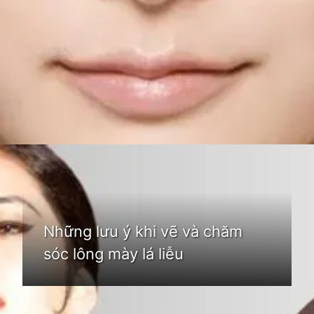
Đang mở
https://idep.edu.vn/chan-may-la-lieu-nu-80
Những lưu ý khi vẽ và chăm
sóc lông mày lá liễu