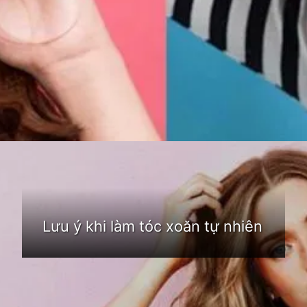
Đang mở
https://idep.edu.vn/cach-lam-toc-xoan-tu-nhien-213
Lưu ý khi làm tóc xoăn tự nhiên