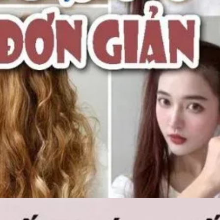
Đang mở
https://idep.edu.vn/cach-lam-toc-xoan-tu-nhien-213