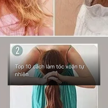
Đang mở
https://idep.edu.vn/cach-lam-toc-xoan-tu-nhien-213
Top 10 cách làm tóc xoăn tự
nhiên