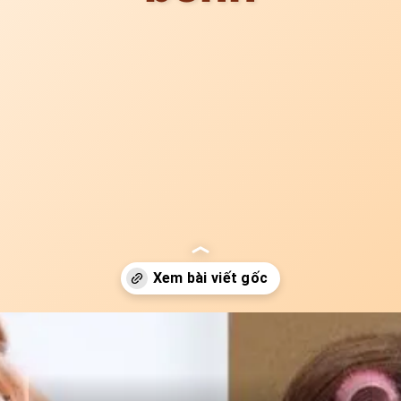
Đang mở
https://idep.edu.vn/cach-lam-toc-xoan-tu-nhien-213