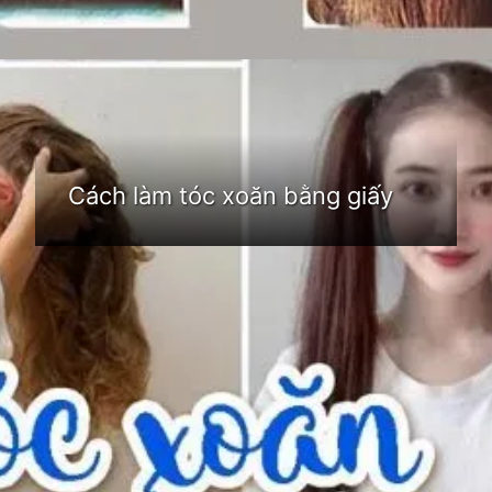
Đang mở
https://idep.edu.vn/cach-lam-toc-xoan-tu-nhien-213
Cách làm tóc xoăn bằng giấy