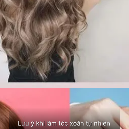
Đang mở
https://idep.edu.vn/cach-lam-toc-xoan-tu-nhien-213
Lưu ý khi làm tóc xoăn tự nhiên