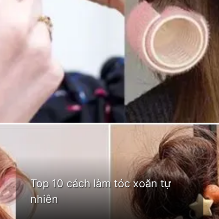
Đang mở
https://idep.edu.vn/cach-lam-toc-xoan-tu-nhien-213
Top 10 cách làm tóc xoăn tự
nhiên