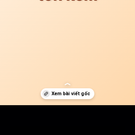
Đang mở
https://idep.edu.vn/bep-tu-bao-loi-e0