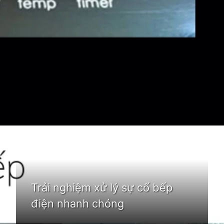
Đang mở
https://idep.edu.vn/bep-tu-bao-loi-e0
Trải nghiệm xử lý sự cố bếp
điện nhanh chóng