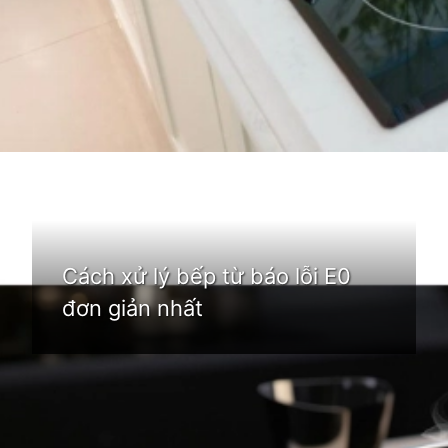
Đang mở
https://idep.edu.vn/bep-tu-bao-loi-e0
Cách xử lý bếp từ báo lỗi E0
đơn giản nhất