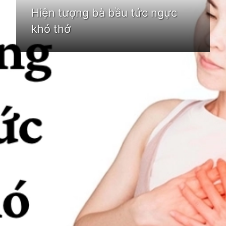
Hiện tượng bà bầu tức ngực
khó thở