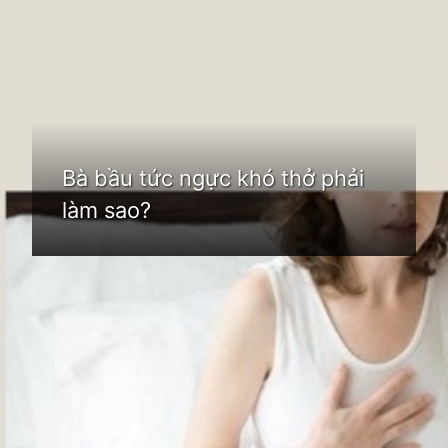
Đang mở
https://idep.edu.vn/ba-bau-tuc-nguc-kho-tho-phai-lam-sao
Bà bầu tức ngực khó thở phải
làm sao?