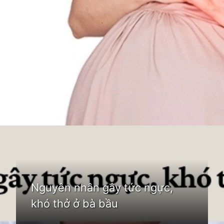
Đang mở
https://idep.edu.vn/ba-bau-tuc-nguc-kho-tho-phai-lam-sao
Nguyên nhân gây tức ngực,
khó thở ở bà bầu