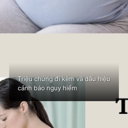
Đang mở
https://idep.edu.vn/ba-bau-tuc-nguc-kho-tho-phai-lam-sao
Triệu chứng đi kèm và dấu hiệu
cảnh báo nguy hiểm