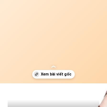
Đang mở
https://idep.edu.vn/ba-bau-tuc-nguc-kho-tho-phai-lam-sao