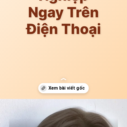
Ngay Trên
Điện Thoại
Đang mở
https://idep.edu.vn/app-tao-kieu-toc