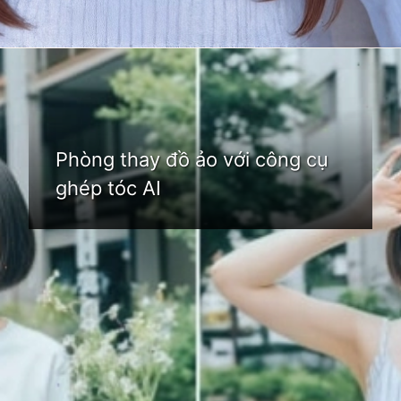
Đang mở
https://idep.edu.vn/app-tao-kieu-toc
Phòng thay đồ ảo với công cụ
ghép tóc AI