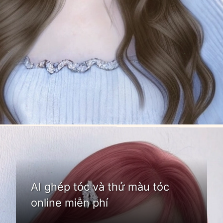
Đang mở
https://idep.edu.vn/app-tao-kieu-toc
AI ghép tóc và thử màu tóc
online miễn phí