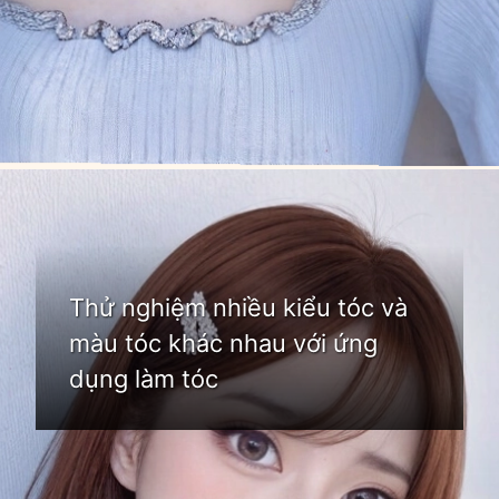
Đang mở
https://idep.edu.vn/app-tao-kieu-toc
Thử nghiệm nhiều kiểu tóc và
màu tóc khác nhau với ứng
dụng làm tóc