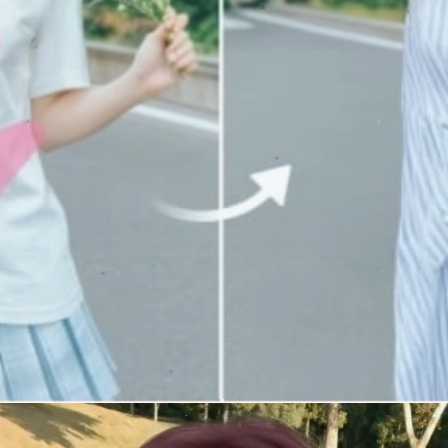
Đang mở
https://idep.edu.vn/app-tao-kieu-toc