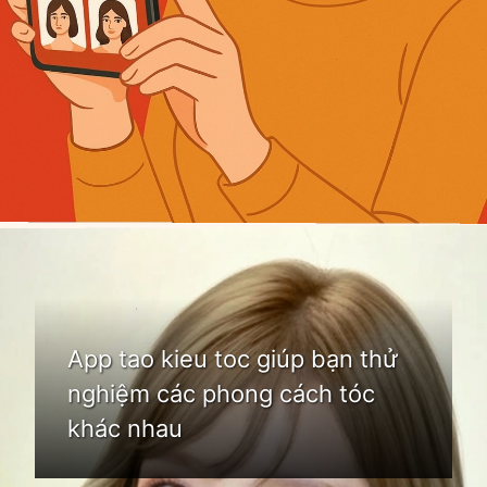
Đang mở
https://idep.edu.vn/app-tao-kieu-toc
App tao kieu toc giúp bạn thử
nghiệm các phong cách tóc
khác nhau