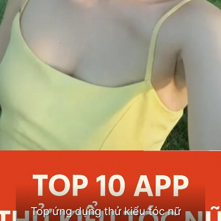
Đang mở
https://idep.edu.vn/app-tao-kieu-toc
Top ứng dụng thử kiểu tóc nữ