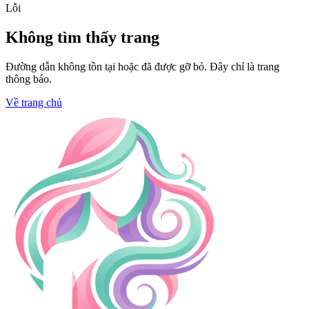
Lỗi
Không tìm thấy trang
Đường dẫn không tồn tại hoặc đã được gỡ bỏ. Đây chỉ là trang
thông báo.
Về trang chủ
Trang chủ
Trang Chủ Hi88 – Nơi Khởi
Đầu Trải Nghiệm Cá Cược
Chuyên Nghiệp
Người theo dõi
•