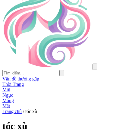
Vấn đề thường gặp
Thời Trang
Mũi
Ngực
Móng
Mắt
Trang chủ
/
tóc xù
tóc xù