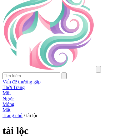
Vấn đề thường gặp
Thời Trang
Mũi
Ngực
Móng
Mắt
Trang chủ
/
tài lộc
tài lộc