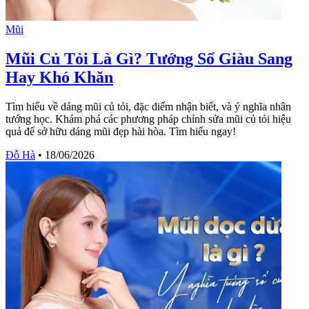
Mũi
Mũi Củ Tỏi Là Gì? Tướng Số Giàu Sang
Hay Khó Khăn
Tìm hiểu về dáng mũi củ tỏi, đặc điểm nhận biết, và ý nghĩa nhân
tướng học. Khám phá các phương pháp chỉnh sửa mũi củ tỏi hiệu
quả để sở hữu dáng mũi đẹp hài hòa. Tìm hiểu ngay!
Đỗ Hà
•
18/06/2026