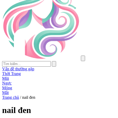
Vấn đề thường gặp
Thời Trang
Mũi
Ngực
Móng
Mắt
Trang chủ
/
nail đen
nail đen