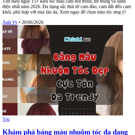
Tìm hiểu ngay 15+ kiểu tóc màu cam hot trend, trẻ trung và sành
điệu nhất năm 2026. Đa dạng sắc thái từ cam đào, cam đất đến cam
khói, phù hợp với mọi làn da. Xem ngay để chọn màu tóc ưng ý!
Ánh Vy
•
20/06/2026
Tóc
Khám phá bảng màu nhuộm tóc đa dạng