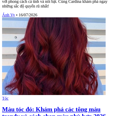
với phong cách cá tính và nổi bật. Cùng Cardina khám phá ngay
những sắc độ quyến rũ nhất!
Ánh Vy
•
16/07/2026
Tóc
Màu tóc đỏ: Khám phá các tông màu