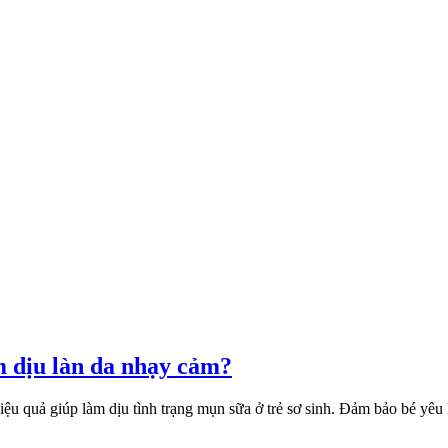
àm dịu làn da nhạy cảm?
hiệu quả giúp làm dịu tình trạng mụn sữa ở trẻ sơ sinh. Đảm bảo bé yê