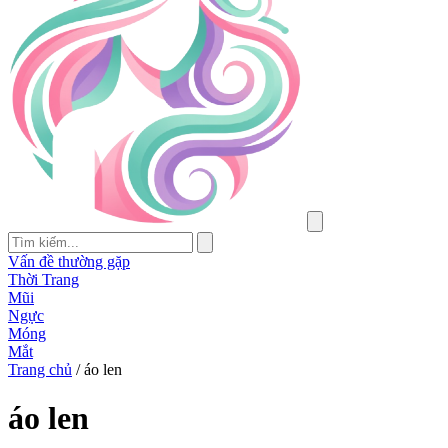
Vấn đề thường gặp
Thời Trang
Mũi
Ngực
Móng
Mắt
Trang chủ
/
áo len
áo len