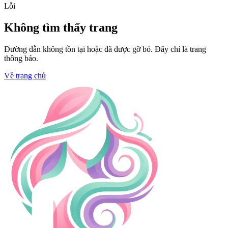
Lỗi
Không tìm thấy trang
Đường dẫn không tồn tại hoặc đã được gỡ bỏ. Đây chỉ là trang
thông báo.
Về trang chủ
Trang chủ
Sức trẻ Emma Raducanu
bùng nổ tại các giải đấu
Grand Slam
Người theo dõi
•