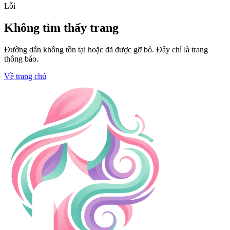
Lỗi
Không tìm thấy trang
Đường dẫn không tồn tại hoặc đã được gỡ bỏ. Đây chỉ là trang
thông báo.
Về trang chủ
Trang chủ
Sky88- 3 Kỹ Thuật Chinh
Phục Game Bắn Cá Đổi
Thưởng
Người theo dõi
•