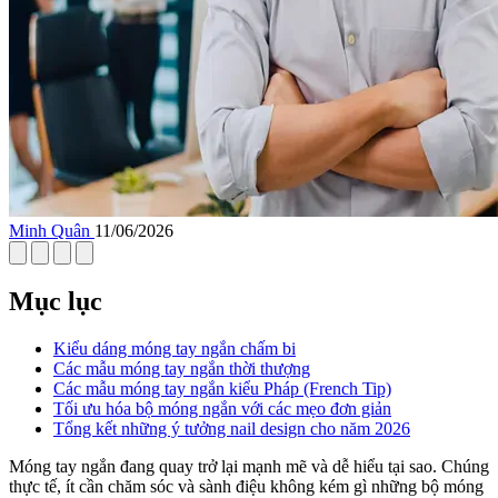
Minh Quân
11/06/2026
Mục lục
Kiểu dáng móng tay ngắn chấm bi
Các mẫu móng tay ngắn thời thượng
Các mẫu móng tay ngắn kiểu Pháp (French Tip)
Tối ưu hóa bộ móng ngắn với các mẹo đơn giản
Tổng kết những ý tưởng nail design cho năm 2026
Móng tay ngắn đang quay trở lại mạnh mẽ và dễ hiểu tại sao. Chúng
thực tế, ít cần chăm sóc và sành điệu không kém gì những bộ móng