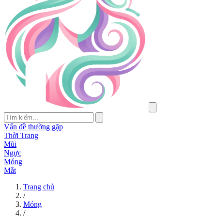
Vấn đề thường gặp
Thời Trang
Mũi
Ngực
Móng
Mắt
Trang chủ
/
Móng
/