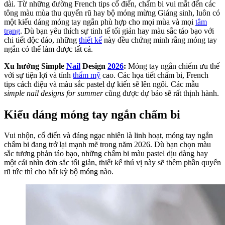
dài. Từ những đường French tips cổ điển, chấm bi vui mắt đến các
tông màu mùa thu quyến rũ hay bộ móng mừng Giáng sinh, luôn có
một kiểu dáng móng tay ngắn phù hợp cho mọi mùa và mọi
tâm
trạng
. Dù bạn yêu thích sự tinh tế tối giản hay màu sắc táo bạo với
chi tiết độc đáo, những
thiết kế
này đều chứng minh rằng móng tay
ngắn có thể làm được tất cả.
Xu hướng Simple
Nail
Design
2026
:
Móng tay ngắn chiếm ưu thế
với sự tiện lợi và tính
thẩm mỹ
cao. Các họa tiết chấm bi, French
tips cách điệu và màu sắc pastel dự kiến sẽ lên ngôi. Các mẫu
simple nail designs for summer
cũng được dự báo sẽ rất thịnh hành.
Kiểu dáng móng tay ngắn chấm bi
Vui nhộn, cổ điển và đáng ngạc nhiên là linh hoạt, móng tay ngắn
chấm bi đang trở lại mạnh mẽ trong năm 2026. Dù bạn chọn màu
sắc tương phản táo bạo, những chấm bi màu pastel dịu dàng hay
một cái nhìn đơn sắc tối giản, thiết kế thú vị này sẽ thêm phần quyến
rũ tức thì cho bất kỳ bộ móng nào.